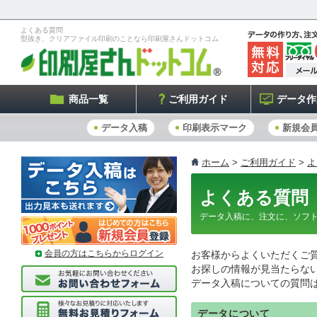
よくある質問
型抜き、クリアファイル印刷のことなら印刷屋さんドットコム
商品一覧
ご利用ガイド
データ作
データ入稿
印刷表示マーク
新規会
ホーム
>
ご利用ガイド
>
よ
よくある質問
データ入稿に、注文に、ソフ
会員の方はこちらからログイン
お客様からよくいただくご
お探しの情報が見当たらな
データ入稿についての質問
データについて