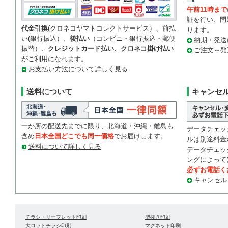
午前11時まで
証を行い、問
代金引換
(クロネコヤマトコレクトサービス）、前払
ります。
い(銀行振込）、
後払い
（コンビニ・銀行振込・郵便
納期・発送
振替）、
クレジットカード払い、クロネコ掛け払い
ご注文～発
がご利用になれます。
お支払い方法について詳しく見る
送料について
キャンセ
一か所の配送先までに限り、北海道・沖縄・離島も
データチェッ
含め
日本全国どこでも同一価格
でお届けします。
ルは別途料金
送料について詳しく見る
データチェッ
ングによって
必ずお電話く
キャンセル
チラシ・リーフレット印刷
型抜き印刷
大ロットチラシ印刷
マグネット印刷