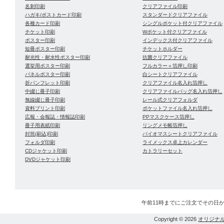
名刺印刷
クリアファイル印刷
ハガキ/ポストカード印刷
スタンダードクリアファイル
各種カード印刷
シングルポケット付クリアファイル
チケット印刷
Wポケット付クリアファイル
ポスター印刷
インデックス付クリアファイル
短冊ポスター印刷
チケットホルダー
耐光性・耐水性ポスター印刷
抗菌クリアファイル
選挙用ポスター印刷
フルカラー＋箔押し印刷
パネルポスター印刷
白シートクリアファイル
折パンフレット印刷
クリアファイル名入れ箔押し
中綴じ冊子印刷
クリアファイルバッグ名入れ箔押し
無線綴じ冊子印刷
レール式クリアフォルダ
資料プリント印刷
ポケットファイル名入れ箔押し
広報・会報誌・情報誌印刷
PPマスクケース箔押し
冊子用表紙印刷
リングメモ帳箔押し
封筒(刷込)印刷
バイオマスシートクリアファイル
フォルダ印刷
ライメックス卓上カレンダー
CDジャケット印刷
カトラリーセット
DVDジャケット印刷
午前11時までにご注文でその日
Copyright © 2026
オリジナ