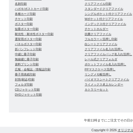
名刺印刷
クリアファイル印刷
ハガキ/ポストカード印刷
スタンダードクリアファイル
各種カード印刷
シングルポケット付クリアファイル
チケット印刷
Wポケット付クリアファイル
ポスター印刷
インデックス付クリアファイル
短冊ポスター印刷
チケットホルダー
耐光性・耐水性ポスター印刷
抗菌クリアファイル
選挙用ポスター印刷
フルカラー＋箔押し印刷
パネルポスター印刷
白シートクリアファイル
折パンフレット印刷
クリアファイル名入れ箔押し
中綴じ冊子印刷
クリアファイルバッグ名入れ箔押し
無線綴じ冊子印刷
レール式クリアフォルダ
資料プリント印刷
ポケットファイル名入れ箔押し
広報・会報誌・情報誌印刷
PPマスクケース箔押し
冊子用表紙印刷
リングメモ帳箔押し
封筒(刷込)印刷
バイオマスシートクリアファイル
フォルダ印刷
ライメックス卓上カレンダー
CDジャケット印刷
カトラリーセット
DVDジャケット印刷
午前11時までにご注文でその日
Copyright © 2026
オリジナ