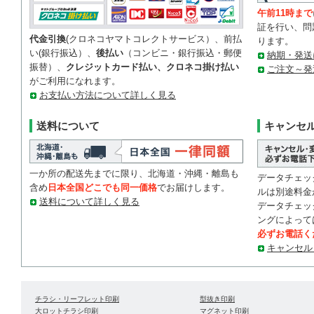
午前11時まで
証を行い、問
代金引換
(クロネコヤマトコレクトサービス）、前払
ります。
い(銀行振込）、
後払い
（コンビニ・銀行振込・郵便
納期・発送
振替）、
クレジットカード払い、クロネコ掛け払い
ご注文～発
がご利用になれます。
お支払い方法について詳しく見る
送料について
キャンセ
一か所の配送先までに限り、北海道・沖縄・離島も
データチェッ
含め
日本全国どこでも同一価格
でお届けします。
ルは別途料金
送料について詳しく見る
データチェッ
ングによって
必ずお電話く
キャンセル
チラシ・リーフレット印刷
型抜き印刷
大ロットチラシ印刷
マグネット印刷