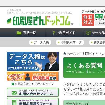
よくある質問
型抜き、クリアファイル印刷のことなら印刷屋さんドットコム
商品一覧
ご利用ガイド
データ作
データ入稿
印刷表示マーク
新規会
ホーム
>
ご利用ガイド
>
よ
よくある質問
データ入稿に、注文に、ソフ
会員の方はこちらからログイン
お客様からよくいただくご
お探しの情報が見当たらな
データ入稿についての質問
データについて