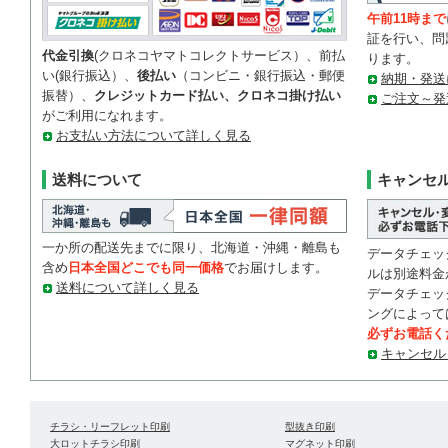
午前11時まで
証を行い、問
代金引換
(クロネコヤマトコレクトサービス）、前払
ります。
い(銀行振込）、
後払い
（コンビニ・銀行振込・郵便
納期・発送
振替）、
クレジットカード払い、クロネコ掛け払い
ご注文～発
がご利用になれます。
お支払い方法について詳しく見る
送料について
キャンセ
一か所の配送先までに限り、北海道・沖縄・離島も
データチェッ
含め
日本全国どこでも同一価格
でお届けします。
ルは別途料金
送料について詳しく見る
データチェッ
ングによって
必ずお電話く
キャンセル
チラシ・リーフレット印刷
型抜き印刷
大ロットチラシ印刷
マグネット印刷