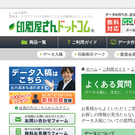
よくある質問
型抜き、クリアファイル印刷のことなら印刷屋さんドットコム
商品一覧
ご利用ガイド
データ作
データ入稿
印刷表示マーク
新規会
ホーム
>
ご利用ガイド
>
よ
よくある質問
データ入稿に、注文に、ソフ
会員の方はこちらからログイン
お客様からよくいただくご
お探しの情報が見当たらな
データ入稿についての質問
データについて