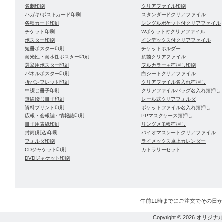
名刺印刷
クリアファイル印刷
ハガキ/ポストカード印刷
スタンダードクリアファイル
各種カード印刷
シングルポケット付クリアファイル
チケット印刷
Wポケット付クリアファイル
ポスター印刷
インデックス付クリアファイル
短冊ポスター印刷
チケットホルダー
耐光性・耐水性ポスター印刷
抗菌クリアファイル
選挙用ポスター印刷
フルカラー＋箔押し印刷
パネルポスター印刷
白シートクリアファイル
折パンフレット印刷
クリアファイル名入れ箔押し
中綴じ冊子印刷
クリアファイルバッグ名入れ箔押し
無線綴じ冊子印刷
レール式クリアフォルダ
資料プリント印刷
ポケットファイル名入れ箔押し
広報・会報誌・情報誌印刷
PPマスクケース箔押し
冊子用表紙印刷
リングメモ帳箔押し
封筒(刷込)印刷
バイオマスシートクリアファイル
フォルダ印刷
ライメックス卓上カレンダー
CDジャケット印刷
カトラリーセット
DVDジャケット印刷
午前11時までにご注文でその日
Copyright © 2026
オリジナ