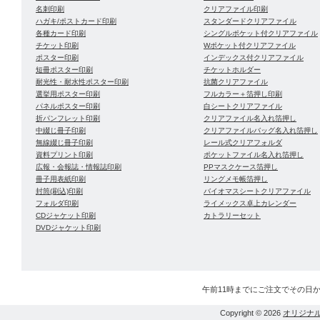
名刺印刷
クリアファイル印刷
ハガキ/ポストカード印刷
スタンダードクリアファイル
各種カード印刷
シングルポケット付クリアファイル
チケット印刷
Wポケット付クリアファイル
ポスター印刷
インデックス付クリアファイル
短冊ポスター印刷
チケットホルダー
耐光性・耐水性ポスター印刷
抗菌クリアファイル
選挙用ポスター印刷
フルカラー＋箔押し印刷
パネルポスター印刷
白シートクリアファイル
折パンフレット印刷
クリアファイル名入れ箔押し
中綴じ冊子印刷
クリアファイルバッグ名入れ箔押し
無線綴じ冊子印刷
レール式クリアフォルダ
資料プリント印刷
ポケットファイル名入れ箔押し
広報・会報誌・情報誌印刷
PPマスクケース箔押し
冊子用表紙印刷
リングメモ帳箔押し
封筒(刷込)印刷
バイオマスシートクリアファイル
フォルダ印刷
ライメックス卓上カレンダー
CDジャケット印刷
カトラリーセット
DVDジャケット印刷
午前11時までにご注文でその日
Copyright © 2026
オリジナ