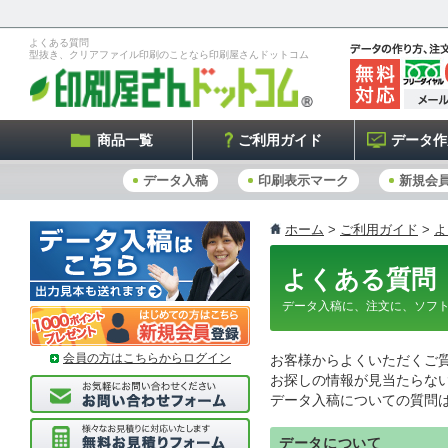
よくある質問
型抜き、クリアファイル印刷のことなら印刷屋さんドットコム
商品一覧
ご利用ガイド
データ作
データ入稿
印刷表示マーク
新規会
ホーム
>
ご利用ガイド
>
よ
よくある質問
データ入稿に、注文に、ソフ
会員の方はこちらからログイン
お客様からよくいただくご
お探しの情報が見当たらな
データ入稿についての質問
データについて