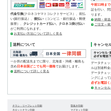
午前11時まで
証を行い、問
代金引換
(クロネコヤマトコレクトサービス）、前払
ります。
い(銀行振込）、
後払い
（コンビニ・銀行振込・郵便
納期・発送
振替）、
クレジットカード払い、クロネコ掛け払い
ご注文～発
がご利用になれます。
お支払い方法について詳しく見る
送料について
キャンセ
一か所の配送先までに限り、北海道・沖縄・離島も
データチェッ
含め
日本全国どこでも同一価格
でお届けします。
ルは別途料金
送料について詳しく見る
データチェッ
ングによって
必ずお電話く
キャンセル
チラシ・リーフレット印刷
型抜き印刷
大ロットチラシ印刷
マグネット印刷