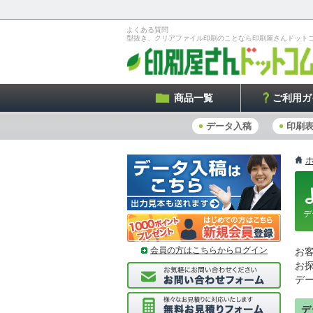
よくある質問
型抜き、クリアファイル印刷のことなら印刷屋さんドット
商品一覧
ご利用ガ
データ入稿
印刷
デ
会員の方はこちらからログイン
お
お
デ
デ