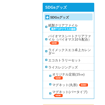
SDGsグッズ
SDGsグッズ
紙製クリアファイル
バイオマスシートクリアファ
イル（バイオマス10％配合）
ライメックスエコ卓上カレン
ダー
エコカトラリーセット
ライスレジングッズ
オリジナル定規(15㎝)
マグネット(丸形)
マグネット(バータイプ)