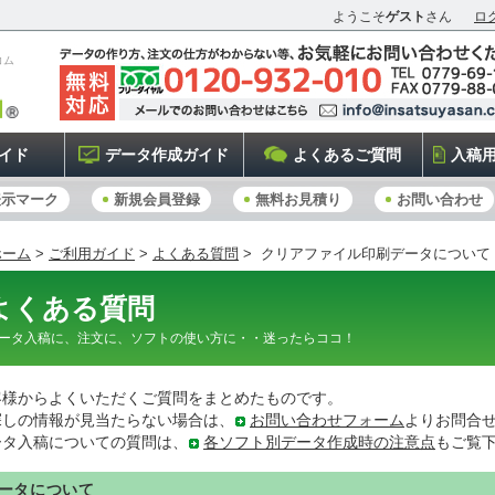
ようこそ
ゲスト
さん
ロ
コム
イド
データ作成ガイド
よくあるご質問
入稿
表示マーク
新規会員登録
無料お見積り
お問い合わせ
ホーム
>
ご利用ガイド
>
よくある質問
> クリアファイル印刷データについて
よくある質問
ータ入稿に、注文に、ソフトの使い方に・・迷ったらココ！
客様からよくいただくご質問をまとめたものです。
探しの情報が見当たらない場合は、
お問い合わせフォーム
よりお問合
ータ入稿についての質問は、
各ソフト別データ作成時の注意点
もご覧
ータについて