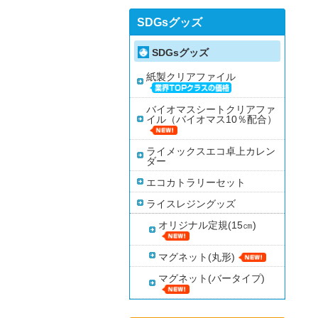
SDGsグッズ
SDGsグッズ
紙製クリアファイル
バイオマスシートクリアファ
イル（バイオマス10％配合）
ライメックスエコ卓上カレン
ダー
エコカトラリーセット
ライスレジングッズ
オリジナル定規(15㎝)
マグネット(丸形)
マグネット(バータイプ)