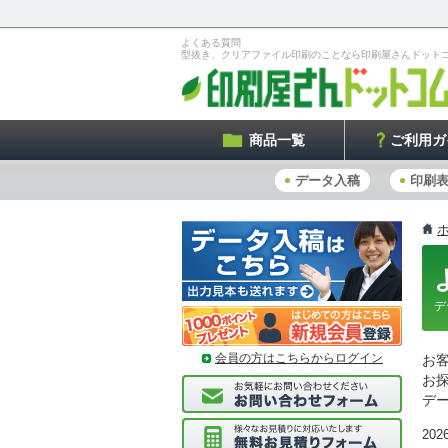
よくある質問
型抜き、クリアファイル印刷のことなら印刷屋さんドット
商品一覧
ご利用ガ
データ入稿
印刷
デ
会員の方はこちらからログイン
お
お
デ
2026