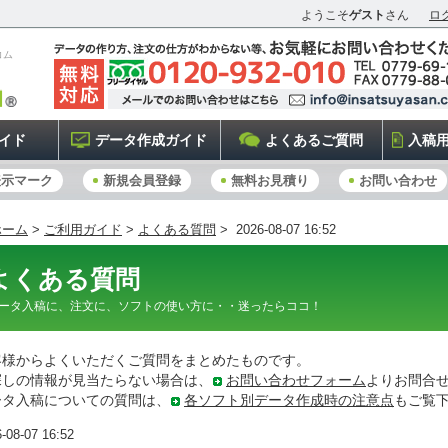
ようこそ
ゲスト
さん
ロ
コム
イド
データ作成ガイド
よくあるご質問
入稿
表示マーク
新規会員登録
無料お見積り
お問い合わせ
ホーム
>
ご利用ガイド
>
よくある質問
> 2026-08-07 16:52
よくある質問
ータ入稿に、注文に、ソフトの使い方に・・迷ったらココ！
客様からよくいただくご質問をまとめたものです。
探しの情報が見当たらない場合は、
お問い合わせフォーム
よりお問合
ータ入稿についての質問は、
各ソフト別データ作成時の注意点
もご覧
-08-07 16:52