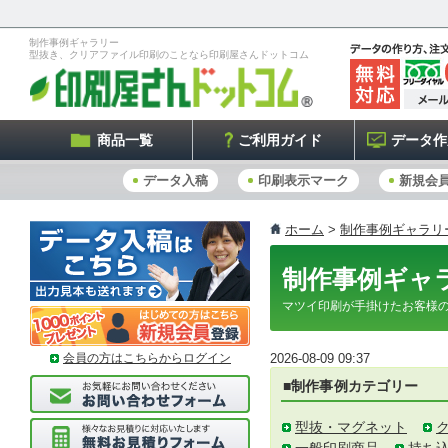
制作事例ギャラリー
型抜き、クリアファイル印刷のことなら印刷屋さんドットコム
商品一覧
ご利用ガイド
データ作
データ入稿
印刷表示マーク
新規会
ホーム
>
制作事例ギャラリ
制作事例ギャ
マツイ印刷が手掛けたお客様
2026-08-09 09:37
会員の方はこちらからログイン
■制作事例カテゴリー
型抜・マグネット