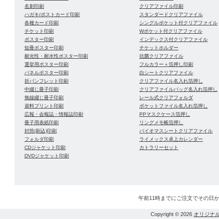
名刺印刷
クリアファイル印刷
ハガキ/ポストカード印刷
スタンダードクリアファイル
各種カード印刷
シングルポケット付クリアファイル
チケット印刷
Wポケット付クリアファイル
ポスター印刷
インデックス付クリアファイル
短冊ポスター印刷
チケットホルダー
耐光性・耐水性ポスター印刷
抗菌クリアファイル
選挙用ポスター印刷
フルカラー＋箔押し印刷
パネルポスター印刷
白シートクリアファイル
折パンフレット印刷
クリアファイル名入れ箔押し
中綴じ冊子印刷
クリアファイルバッグ名入れ箔押し
無線綴じ冊子印刷
レール式クリアフォルダ
資料プリント印刷
ポケットファイル名入れ箔押し
広報・会報誌・情報誌印刷
PPマスクケース箔押し
冊子用表紙印刷
リングメモ帳箔押し
封筒(刷込)印刷
バイオマスシートクリアファイル
フォルダ印刷
ライメックス卓上カレンダー
CDジャケット印刷
カトラリーセット
DVDジャケット印刷
午前11時までにご注文でその日
Copyright © 2026
オリジナ