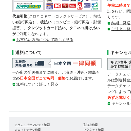
午前11時まで
証を行い、問
代金引換
(クロネコヤマトコレクトサービス）、前払
ります。
い(銀行振込）、
後払い
（コンビニ・銀行振込・郵便
納期・発送
振替）、
クレジットカード払い、クロネコ掛け払い
ご注文～発
がご利用になれます。
お支払い方法について詳しく見る
送料について
キャンセ
一か所の配送先までに限り、北海道・沖縄・離島も
データチェッ
含め
日本全国どこでも同一価格
でお届けします。
ルは別途料金
送料について詳しく見る
データチェッ
ングによって
必ずお電話く
キャンセル
チラシ・リーフレット印刷
型抜き印刷
大ロットチラシ印刷
マグネット印刷