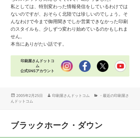
私としては、特別変わった情報発信をしているわけでは
ないのですが、おそらく北陸では珍しいのでしょう。そ
んなわけで今まで御用聞きでしか営業できなかった印刷
のスタイルも、少しずつ変わり始めているのかもしれま
せん。
本当にありがたい話です。
印刷屋さんドットコ
ム
公式SNSアカウント
投
作
カ
2005年2月25日
印刷屋さんドットコム
・最近の印刷屋さ
稿
成
テ
んドットコム
日:
者
ゴ
リ
ー
ブラックホーク・ダウン