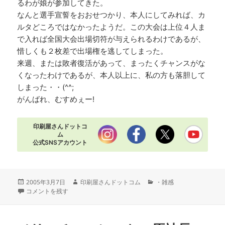
るわが娘が参加してきた。
なんと選手宣誓をおおせつかり、本人にしてみれば、カ
ルタどころではなかったようだ。この大会は上位４人ま
で入れば全国大会出場切符が与えられるわけであるが、
惜しくも２枚差で出場権を逃してしまった。
来週、または敗者復活があって、まったくチャンスがな
くなったわけであるが、本人以上に、私の方も落胆して
しまった・・(^^;
がんばれ、むすめぇー!
印刷屋さんドットコ
ム
公式SNSアカウント
投
作
カ
2005年3月7日
印刷屋さんドットコム
・雑感
稿
ほとんど親ばか に
成
テ
コメントを残す
日:
者
ゴ
リ
ー