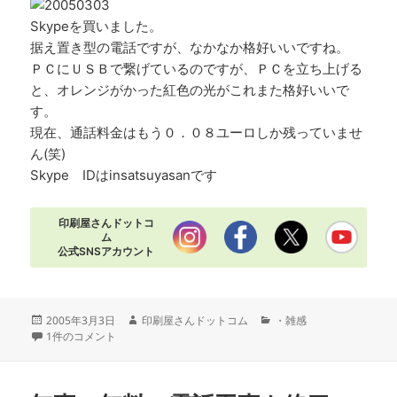
Skypeを買いました。
据え置き型の電話ですが、なかなか格好いいですね。
ＰＣにＵＳＢで繋げているのですが、ＰＣを立ち上げる
と、オレンジがかった紅色の光がこれまた格好いいで
す。
現在、通話料金はもう０．０８ユーロしか残っていませ
ん(笑)
Skype IDはinsatsuyasanです
印刷屋さんドットコ
ム
公式SNSアカウント
投
作
カ
2005年3月3日
印刷屋さんドットコム
・雑感
稿
Skypeの据え置き型電話 への
成
テ
1件のコメント
日:
者
ゴ
リ
ー