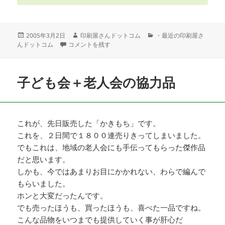
投
作
カ
2005年3月2日
印刷屋さんドットコム
・最近の印刷屋さ
稿
無事、無料・電話工事も終了。 に
成
テ
んドットコム
コメントを残す
日:
者
ゴ
リ
ー
子ども会＋老人会の協力品
これが、先日販売した「かきもち」です。
これを、２日間で１８００連売りきってしまいました。
でもこれは、地域の老人会にも手伝ってもらった傑作品
だと思います。
しかも、今ではあまりお目にかかれない、わらで編んで
もらいました。
ホンと大変だったんです。
でも売ったほうも、買ったほうも、喜べた一品ですね。
こんな品物をいつまでも提供していく事が肝心だ