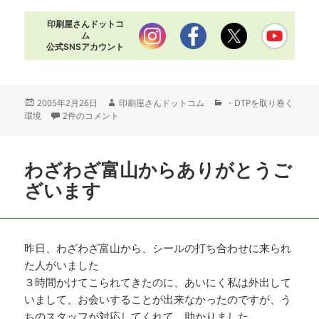
印刷屋さんドットコ
ム
公式SNSアカウント
投
作
カ
2005年2月26日
印刷屋さんドットコム
・DTPを取り巻く
稿
ＲＡＷデータってすごいのですね への
成
テ
環境
2件のコメント
日:
者
ゴ
リ
ー
わざわざ富山からありがとうご
ざいます
昨日、わざわざ富山から、シールの打ち合わせに来られ
た人がいました
３時間かけてこられてきたのに、あいにく私は外出して
いまして、お会いすることが出来なかったのですが、う
ちのスタッフが対応してくれて、助かりました。