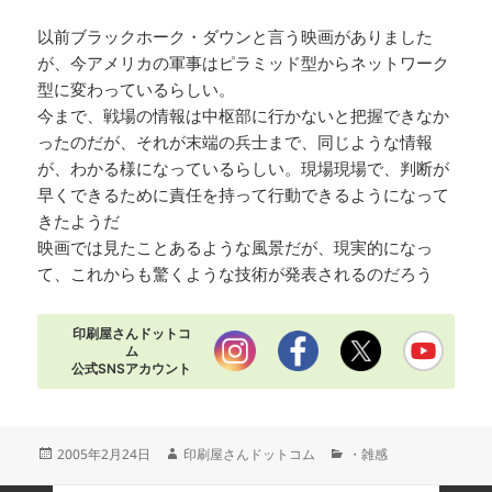
以前ブラックホーク・ダウンと言う映画がありました
が、今アメリカの軍事はピラミッド型からネットワーク
型に変わっているらしい。
今まで、戦場の情報は中枢部に行かないと把握できなか
ったのだが、それが末端の兵士まで、同じような情報
が、わかる様になっているらしい。現場現場で、判断が
早くできるために責任を持って行動できるようになって
きたようだ
映画では見たことあるような風景だが、現実的になっ
て、これからも驚くような技術が発表されるのだろう
印刷屋さんドットコ
ム
公式SNSアカウント
投
作
カ
2005年2月24日
印刷屋さんドットコム
・雑感
稿
成
テ