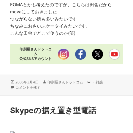
FOMAとかも考えたのですが、こちらは田舎だから
movaにしておきました
つながらない所も多いみたいです
ちなみにおさいふケータイみたいです。
こんな田舎でどこで使うのか(笑)
印刷屋さんドットコ
ム
公式SNSアカウント
投
作
カ
2005年3月4日
印刷屋さんドットコム
・雑感
稿
新しいケータイ P506iS に
成
テ
コメントを残す
日:
者
ゴ
リ
ー
Skypeの据え置き型電話