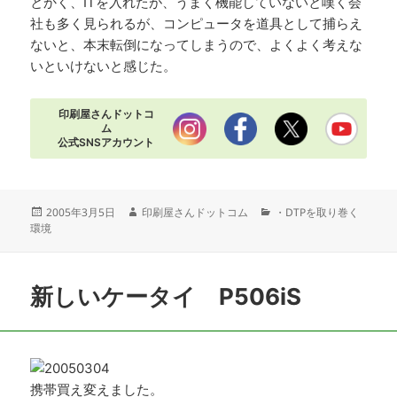
とかく、ITを入れたが、うまく機能していないと嘆く会
社も多く見られるが、コンピュータを道具として捕らえ
ないと、本末転倒になってしまうので、よくよく考えな
いといけないと感じた。
印刷屋さんドットコ
ム
公式SNSアカウント
投
作
カ
2005年3月5日
印刷屋さんドットコム
・DTPを取り巻く
稿
成
テ
環境
日:
者
ゴ
リ
ー
新しいケータイ P506iS
携帯買え変えました。