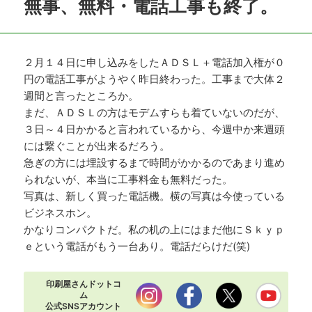
無事、無料・電話工事も終了。
２月１４日に申し込みをしたＡＤＳＬ＋電話加入権が０
円の電話工事がようやく昨日終わった。工事まで大体２
週間と言ったところか。
まだ、ＡＤＳＬの方はモデムすらも着ていないのだが、
３日～４日かかると言われているから、今週中か来週頭
には繋ぐことが出来るだろう。
急ぎの方には埋設するまで時間がかかるのであまり進め
られないが、本当に工事料金も無料だった。
写真は、新しく買った電話機。横の写真は今使っている
ビジネスホン。
かなりコンパクトだ。私の机の上にはまだ他にＳｋｙｐ
ｅという電話がもう一台あり。電話だらけだ(笑)
印刷屋さんドットコ
ム
公式SNSアカウント