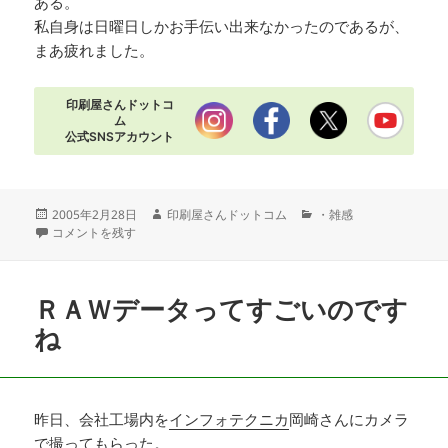
ある。
私自身は日曜日しかお手伝い出来なかったのであるが、
まあ疲れました。
印刷屋さんドットコ
ム
公式SNSアカウント
投
作
カ
2005年2月28日
印刷屋さんドットコム
・雑感
稿
かき餅はとにかくよく売れた に
成
テ
コメントを残す
日:
者
ゴ
リ
ー
ＲＡＷデータってすごいのです
ね
昨日、会社工場内を
インフォテクニカ
岡崎さんにカメラ
で撮ってもらった。