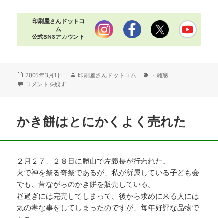
印刷屋さんドットコ
ム
公式SNSアカウント
投
作
カ
2005年3月1日
印刷屋さんドットコム
・雑感
稿
子ども会＋老人会の協力品 に
成
テ
コメントを残す
日:
者
ゴ
リ
ー
かき餅はとにかくよく売れた
２月２７、２８日に勝山で左義長が行われた。
火で神を祭る奇祭であるが、私が所属している子ども会
でも、昔ながらのかき餅を販売している。
昼過ぎには完売してしまって、後から求めに来る人には
気の毒な事をしてしまったのですが、毎年好評な品物で