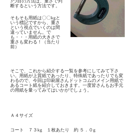
3つ目の方法は、重さで判
断するという方法です。
そもそも用紙は〇〇
kg
と
いう標記ですから、重さ
という視点でいくのは間
違っていません。で
も・・・用紙の大きさで
重さも変わる！（当たり
前）
そこで、これから紹介する一覧を参考にしてみて下さ
い。用紙が上質紙であったり、特殊紙であったりでも変
わるので、今回は印刷屋さんドットコムのメイン用紙で
あるコート紙を紹介しておきます。一度皆さんもお手元
の用紙を量ってみてはいかがでしょう。
Ａ４サイズ
コート ７３
kg
１枚あたり 約 ５．０
g