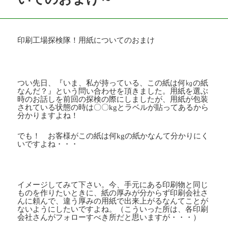
印刷工場探検隊！用紙についてのおまけ
つい先日、『いま、私が持っている、この紙は何㎏の紙
なんだ？』という問い合わせを頂きました。用紙を選ぶ
時のお話しを前回の探検の際にしましたが、用紙が包装
されている状態の時は〇〇
kg
とラベルが貼ってあるから
分かりますよね！
でも！ お客様がこの紙は何
kg
の紙かなんて分かりにく
いですよね・・・
イメージしてみて下さい。今、手元にある印刷物と同じ
ものを作りたいときに、紙の厚みが分からず印刷会社さ
んに頼んで、違う厚みの用紙で出来上がるなんてことが
ないようにしたいですよね。（こういった所は、各印刷
会社さんがフォローすべき所だと思いますが・・・）