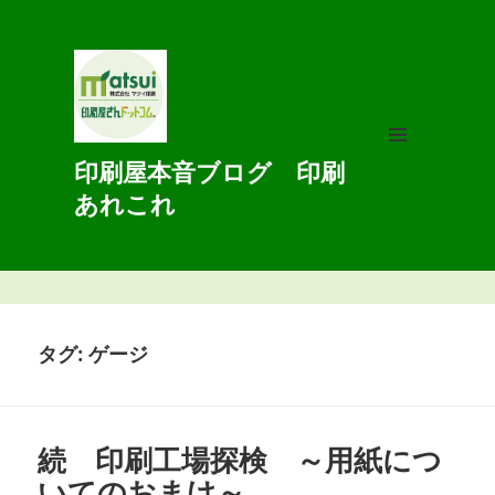
印刷屋本音ブログ 印刷
メニュ
ーとウ
あれこれ
ィジェ
ット
タグ:
ゲージ
続 印刷工場探検 ～用紙につ
いてのおまけ～