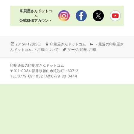
印刷屋さんドットコ
ム
公式SNSアカウント
投
作
カ
2015年12月5日
印刷屋さんドットコム
・最近の印刷屋さ
稿
成
タ
テ
んドットコム
,
・用紙について
ゲージ
,
印刷
,
用紙
日:
者
グ
ゴ
リ
ー
印刷通販の印刷屋さんドットコム
〒911-0034 福井県勝山市滝波町1-607-2
TEL:0779-69-1032 FAX:0779-88-0444