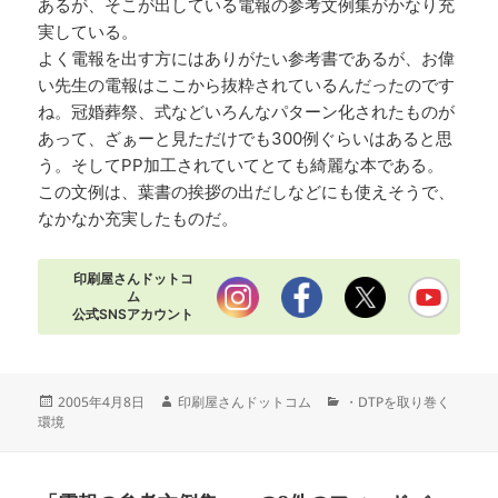
あるが、そこが出している電報の参考文例集がかなり充
実している。
よく電報を出す方にはありがたい参考書であるが、お偉
い先生の電報はここから抜粋されているんだったのです
ね。冠婚葬祭、式などいろんなパターン化されたものが
あって、ざぁーと見ただけでも300例ぐらいはあると思
う。そしてPP加工されていてとても綺麗な本である。
この文例は、葉書の挨拶の出だしなどにも使えそうで、
なかなか充実したものだ。
印刷屋さんドットコ
ム
公式SNSアカウント
投
作
カ
2005年4月8日
印刷屋さんドットコム
・DTPを取り巻く
稿
成
テ
環境
日:
者
ゴ
リ
ー