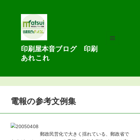
印刷屋本音ブログ 印刷
メニュ
ーとウ
あれこれ
ィジェ
ット
電報の参考文例集
郵政民営化で大きく揺れている、郵政省で