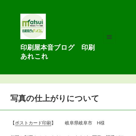
印刷屋本音ブログ 印刷
メニュ
ーとウ
あれこれ
ィジェ
ット
写真の仕上がりについて
【
ポストカード印刷
】 岐阜県岐阜市 H様