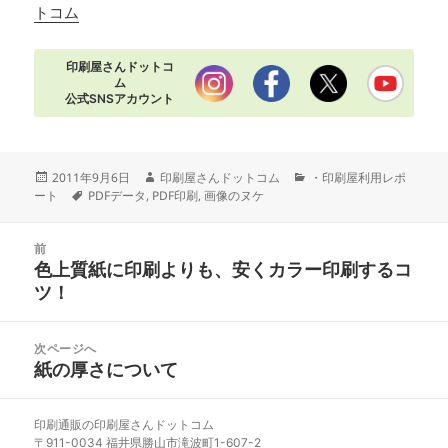
トコム
印刷屋さんドットコ
ム
公式SNSアカウント
投
作
カ
2011年9月6日
印刷屋さんドットコム
・印刷屋利用レポ
稿
タ
成
テ
ート
PDFデータ
,
PDF印刷
,
画像のヌケ
日:
グ
者
ゴ
リ
投
ー
前
稿
色上質紙に印刷よりも、安くカラー印刷するコ
前
ナ
ツ！
の
ビ
投
ゲ
稿:
次ページへ
ー
紙の厚さについて
次
シ
の
ョ
投
ン
印刷通販の印刷屋さんドットコム
稿:
〒911-0034 福井県勝山市滝波町1-607-2