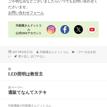
ご不明な点などございましたらいつでもお問い合わせく
ださいませ。
お問い合わせフォーム
印刷屋さんドットコ
ム
公式SNSアカウント
投
作
カ
2011年9月21日
印刷屋さんドットコム
・データ泣き笑
稿
タ
成
テ
い
塗り足し
,
白フチなし
日:
グ
者
ゴ
リ
投
ー
前
稿
LED照明は救世主
前
ナ
の
ビ
投
次ページへ
ゲ
稿:
通販てなんてステキ
次
ー
の
シ
投
ョ
印刷通販の印刷屋さんドットコム