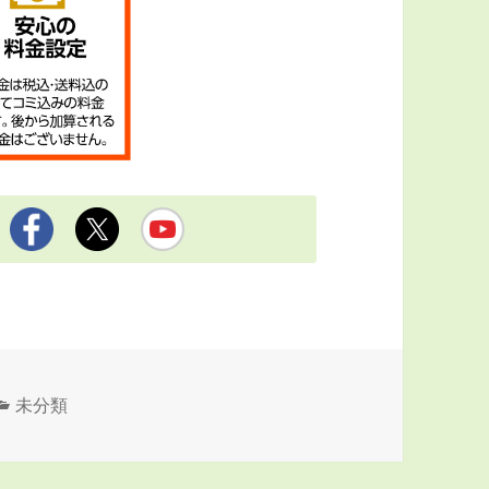
カ
未分類
テ
ゴ
リ