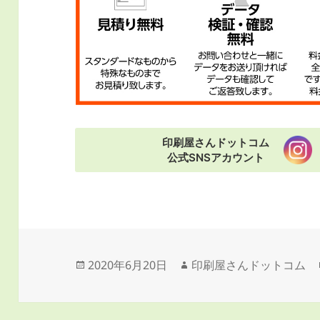
印刷屋さんドットコム
公式SNSアカウント
投
作
2020年6月20日
印刷屋さんドットコム
稿
成
日:
者