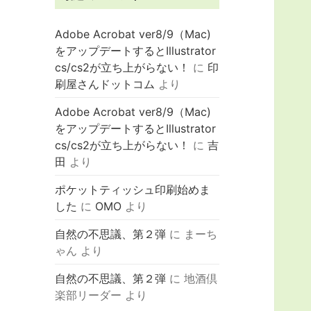
Adobe Acrobat ver8/9（Mac)
をアップデートするとIllustrator
cs/cs2が立ち上がらない！
に
印
刷屋さんドットコム
より
Adobe Acrobat ver8/9（Mac)
をアップデートするとIllustrator
cs/cs2が立ち上がらない！
に
吉
田
より
ポケットティッシュ印刷始めま
した
に
OMO
より
自然の不思議、第２弾
に
まーち
ゃん
より
自然の不思議、第２弾
に
地酒倶
楽部リーダー
より