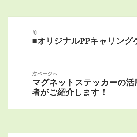
投
稿
前
■オリジナルPPキャリング
ナ
前
ビ
の
ゲ
投
ー
稿:
次ページへ
シ
マグネットステッカーの活
次
ョ
者がご紹介します！
の
ン
投
稿: