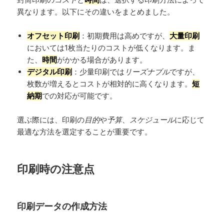
異なります。以下にその違いをまとめました。
オフセット印刷
：初期費用は高めですが、
大量印刷
においては1枚当たりのコストが低くなります。ま
た、
時間
がかかる場合があります。
デジタル印刷
：少量印刷では
リーズナブル
ですが、
枚数が増えるとコストが相対的に高くなります。
短
納期
での対応が可能です。
選ぶ際には、印刷の
目的
や
予算
、
スケジュール
に応じて
最適な方法を選定することが重要です。
印刷時の注意点
印刷データの作成方法