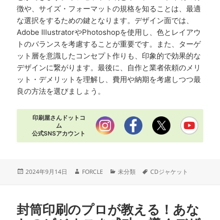
徴や、サイズ・フォーマットの規格を知ることは、最適
な選択をするための鍵となります。デザイン面では、
Adobe IllustratorやPhotoshopを使用し、色とレイアウ
トのバランスを考慮することが重要です。また、ターゲ
ット層を意識したコンセプト作りも、印象的で効果的な
デザインに繋がります。最後に、自作と業者依頼のメリ
ット・デメリットを理解し、費用や納期を考慮しつつ最
良の方法を選びましょう。
印刷屋さんドットコ
ム
公式SNSアカウント
投
作
カ
タ
2024年9月14日
FORCLE
未分類
CDジャケット
稿
成
テ
グ
日:
者
ゴ
リ
封筒印刷のプロが教える！あな
ー