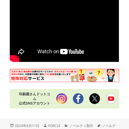
印刷屋さんドットコ
ム
公式SNSアカウント
投
作
カ
タ
2024年8月11日
FORCLE
ノベルティ製作
ノベルテ