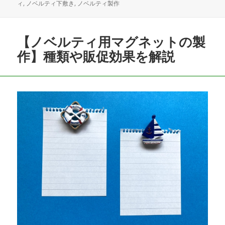
稿
成
テ
グ
ィ
,
ノベルティ下敷き
,
ノベルティ製作
日:
者
ゴ
リ
ー
【ノベルティ用マグネットの製
作】種類や販促効果を解説