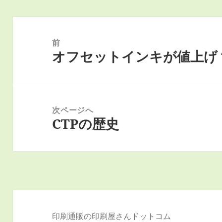
投
稿
前
オフセットインキが値上げ
ナ
前
ビ
の
ゲ
投
ー
稿:
次ページへ
シ
CTPの歴史
次
ョ
の
ン
投
稿:
印刷通販の印刷屋さんドットコム