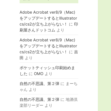
Adobe Acrobat ver8/9（Mac)
をアップデートするとIllustrator
cs/cs2が立ち上がらない！
に
印
刷屋さんドットコム
より
Adobe Acrobat ver8/9（Mac)
をアップデートするとIllustrator
cs/cs2が立ち上がらない！
に
吉
田
より
ポケットティッシュ印刷始めま
した
に
OMO
より
自然の不思議、第２弾
に
まーち
ゃん
より
自然の不思議、第２弾
に
地酒倶
楽部リーダー
より