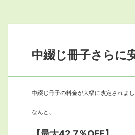
中綴じ冊子さらに
中綴じ冊子の料金が大幅に改定されまし
なんと、
【最大42.7％OFF】