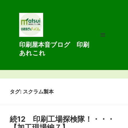
印刷屋本音ブログ 印刷
メニュ
ーとウ
あれこれ
ィジェ
ット
タグ:
スクラム製本
続12 印刷工場探検隊！・・・
【加工現場編７】