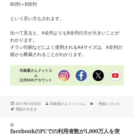
B0判＝B倍判
という言い方もされます。
比べて見ると、A全判よりもB全判の方が大きいことが
わかります。
チラシ印刷などによく使用されるA4サイズは、A全判の
紙から断裁されることがわかります。
印刷屋さんドットコ
ム
公式SNSアカウント
投
作
カ
2011年10月6日
印刷屋さんドットコム
・用紙について
稿
タ
成
テ
用紙の大きさ
日:
グ
者
ゴ
リ
投
ー
前
稿
facebookのPCでの利用者数が1,000万人を突
前