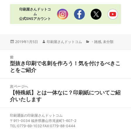
印刷屋さんドットコ
ム
公式SNSアカウント
投
作
カ
2019年1月5日
印刷屋さんドットコム
・雑感
,
未分類
稿
成
テ
日:
者
ゴ
投
リ
前
稿
型抜き印刷で名刺を作ろう！気を付けるべきこ
ー
前
ナ
とをご紹介
の
ビ
投
ゲ
稿:
次ページへ
ー
【特殊紙】とは一体なに？印刷紙についてご紹
次
シ
介いたします
の
ョ
投
ン
稿:
印刷通販の印刷屋さんドットコム
〒911-0034 福井県勝山市滝波町1-607-2
TEL:0779-69-1032 FAX:0779-88-0444