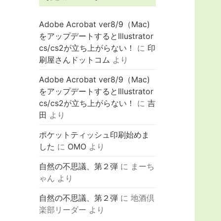
Adobe Acrobat ver8/9（Mac)
をアップデートするとIllustrator
cs/cs2が立ち上がらない！
に
印
刷屋さんドットコム
より
Adobe Acrobat ver8/9（Mac)
をアップデートするとIllustrator
cs/cs2が立ち上がらない！
に
吉
田
より
ポケットティッシュ印刷始めま
した
に
OMO
より
自然の不思議、第２弾
に
まーち
ゃん
より
自然の不思議、第２弾
に
地酒倶
楽部リーダー
より