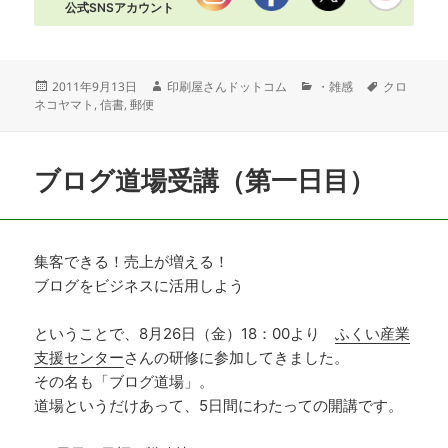
公式SNSアカウント
投
作
カ
タ
2011年9月13日
印刷屋さんドットコム
・雑感
クロ
稿
成
テ
グ
ネコヤマト
,
信書
,
郵便
日:
者
ゴ
リ
ー
ブログ道場受講（第一日目）
集客できる！売上が増える！
ブログをビジネスに活用しよう
ということで、8月26日（金）18：00より
ふくい産業
支援センター
さんの研修に参加してきました。
その名も「ブログ道場」。
道場というだけあって、5日間にわたっての開講です。