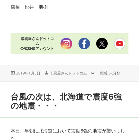
店長 松井 朋樹
印刷屋さんドットコ
ム
公式SNSアカウント
投
作
カ
2019年1月5日
印刷屋さんドットコム
・雑感
,
未分類
稿
成
テ
日:
者
ゴ
リ
台風の次は、北海道で震度6強
ー
の地震・・・
本日、早朝に北海道において震度6強の地震が襲いまし
た。