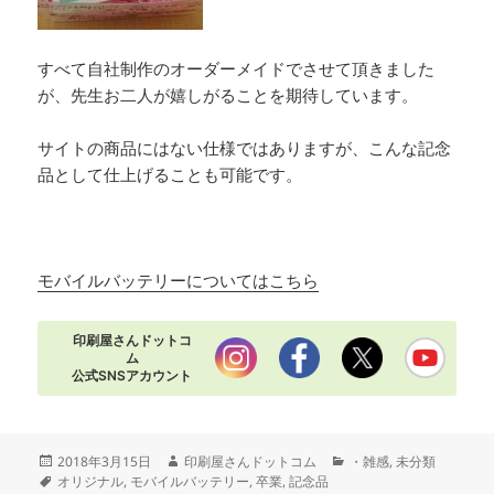
すべて自社制作のオーダーメイドでさせて頂きました
が、先生お二人が嬉しがることを期待しています。
サイトの商品にはない仕様ではありますが、こんな記念
品として仕上げることも可能です。
モバイルバッテリーについてはこちら
印刷屋さんドットコ
ム
公式SNSアカウント
投
作
カ
2018年3月15日
印刷屋さんドットコム
・雑感
,
未分類
稿
タ
成
テ
オリジナル
,
モバイルバッテリー
,
卒業
,
記念品