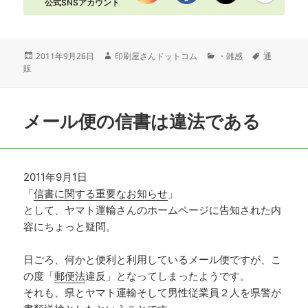
公式SNSアカウント
投
作
カ
タ
2011年9月26日
印刷屋さんドットコム
・雑感
通
稿
成
テ
グ
販
日:
者
ゴ
リ
ー
メール便の信書は違法である
2011年9月1日
「
信書に関する重要なお知らせ
」
として、ヤマト運輸さんのホームページに告知された内
容にちょっと疑問。
日ごろ、何かと便利と利用しているメール便ですが、こ
の度「
郵便法
違反」となってしまったようです。
それも、県とヤマト運輸そして男性従業員２人を県警が