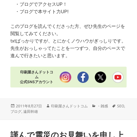
・ブログでアクセスUP！
・ブログで本サイト力UP!
このブログを読んでくださった方、ぜひ先生のページを
閲覧してみてください。
txtばっかりですが、とにかくノウハウがぎっしりです。
先生がおっしゃってたことを一つずつ、自分のペースで
進んで行きたいと思います。
印刷屋さんドットコ
ム
公式SNSアカウント
投
作
カ
タ
2011年8月27日
印刷屋さんドットコム
・雑感
SEO
,
稿
成
テ
グ
ブログ
,
遠田幹雄
日:
者
ゴ
リ
ー
謹んで震災のお見舞いを申し上