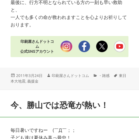
最後に、行方不明となられている方の一刻も早い救助
と、
一人でも多くの命が救われますことを心よりお祈りして
おります。
印刷屋さんドットコ
ム
公式SNSアカウント
投
作
カ
タ
2011年3月24日
印刷屋さんドットコム
・雑感
東日
稿
成
テ
グ
本大地震
,
義援金
日:
者
ゴ
リ
ー
今、勝山では恐竜が熱い！
毎日暑いですねー (￣Д￣；；
子ども達は夏休み真っ最中！