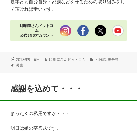
是非とも自分自身・家族などを守るための取り組みをし
て頂ければ幸いです。
印刷屋さんドットコ
ム
公式SNSアカウント
投
作
カ
2018年9月6日
印刷屋さんドットコム
・雑感
,
未分類
稿
タ
成
テ
災害
日:
グ
者
ゴ
リ
ー
感謝を込めて・・・
まったくの私用ですが・・・
明日は娘の卒業式です。