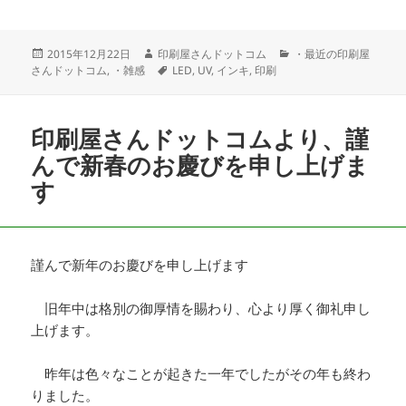
投
作
カ
2015年12月22日
印刷屋さんドットコム
・最近の印刷屋
稿
成
タ
テ
さんドットコム
,
・雑感
LED
,
UV
,
インキ
,
印刷
日:
者
グ
ゴ
リ
ー
印刷屋さんドットコムより、謹
んで新春のお慶びを申し上げま
す
謹んで新年のお慶びを申し上げます
旧年中は格別の御厚情を賜わり、心より厚く御礼申し
上げます。
昨年は色々なことが起きた一年でしたがその年も終わ
りました。