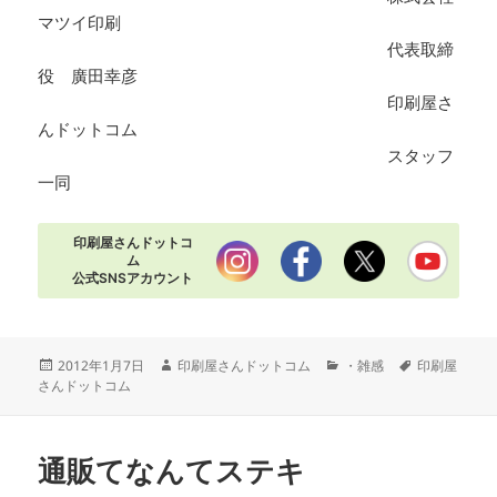
マツイ印刷
代表取締
役 廣田幸彦
印刷屋さ
んドットコム
スタッフ
一同
印刷屋さんドットコ
ム
公式SNSアカウント
投
作
カ
タ
2012年1月7日
印刷屋さんドットコム
・雑感
印刷屋
稿
成
テ
グ
さんドットコム
日:
者
ゴ
リ
ー
通販てなんてステキ