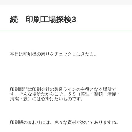
日:
グ
者
ゴ
リ
ー
続 印刷工場探検3
本日は印刷機の周りをチェックしにきたよ。
印刷部門は印刷会社の製造ラインの主役となる場所で
す。そんな場所だからこそ、５Ｓ（整理・整頓・清掃・
清潔・躾）には心掛けたいものです。
印刷機のまわりには、色々な資材がおいてありますね。