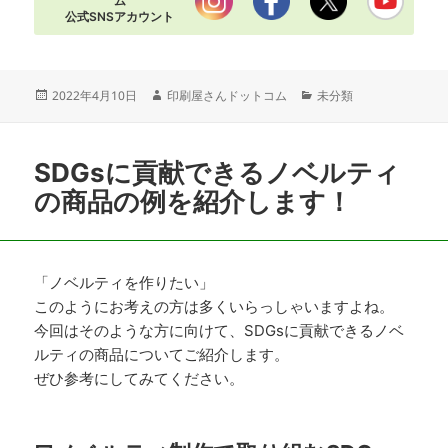
ム
公式SNSアカウント
投
作
カ
2022年4月10日
印刷屋さんドットコム
未分類
稿
成
テ
日:
者
ゴ
リ
SDGsに貢献できるノベルティ
ー
の商品の例を紹介します！
「ノベルティを作りたい」
このようにお考えの方は多くいらっしゃいますよね。
今回はそのような方に向けて、SDGsに貢献できるノベ
ルティの商品についてご紹介します。
ぜひ参考にしてみてください。