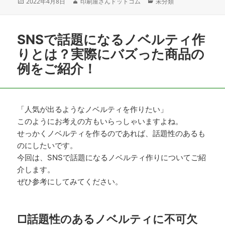
投
作
カ
2022年4月8日
印刷屋さんドットコム
未分類
稿
成
テ
日:
者
ゴ
リ
SNSで話題になるノベルティ作
ー
りとは？実際にバズった商品の
例をご紹介！
「人気が出るようなノベルティを作りたい」
このようにお考えの方もいらっしゃいますよね。
せっかくノベルティを作るのであれば、話題性のあるも
のにしたいです。
今回は、SNSで話題になるノベルティ作りについてご紹
介します。
ぜひ参考にしてみてください。
□話題性のあるノベルティに不可欠