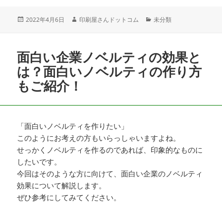
投
作
カ
2022年4月6日
印刷屋さんドットコム
未分類
稿
成
テ
日:
者
ゴ
リ
面白い企業ノベルティの効果と
ー
は？面白いノベルティの作り方
もご紹介！
「面白いノベルティを作りたい」
このようにお考えの方もいらっしゃいますよね。
せっかくノベルティを作るのであれば、印象的なものに
したいです。
今回はそのような方に向けて、面白い企業のノベルティ
効果について解説します。
ぜひ参考にしてみてください。