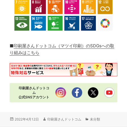
■
印刷屋さんドットコム（マツイ印刷）のSDGsへの取
り組みはこちら
印刷屋さんドットコ
ム
公式SNSアカウント
投
作
カ
2022年4月12日
印刷屋さんドットコム
未分類
稿
成
テ