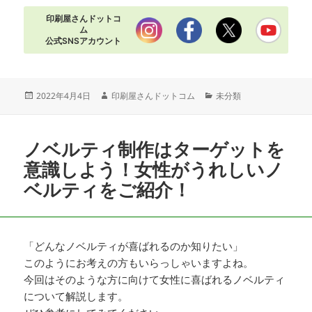
印刷屋さんドットコ
ム
公式SNSアカウント
投
作
カ
2022年4月4日
印刷屋さんドットコム
未分類
稿
成
テ
日:
者
ゴ
リ
ノベルティ制作はターゲットを
ー
意識しよう！女性がうれしいノ
ベルティをご紹介！
「どんなノベルティが喜ばれるのか知りたい」
このようにお考えの方もいらっしゃいますよね。
今回はそのような方に向けて女性に喜ばれるノベルティ
について解説します。