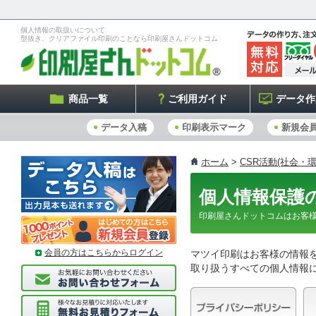
個人情報の取扱いについて
型抜き、クリアファイル印刷のことなら印刷屋さんドットコム
商品一覧
ご利用ガイド
データ作
データ入稿
印刷表示マーク
新規会
ホーム
>
CSR活動(社会・
個人情報保護
印刷屋さんドットコムはお客
会員の方はこちらからログイン
マツイ印刷はお客様の情報
取り扱うすべての個人情報