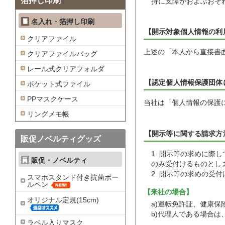
箔押し印刷
持に支障がおよぶおそ
名入れ・箔押し印刷
【開示対象個人情報の利
クリアファイル
上述の「本人から直接書
クリアファイルバッグ
レール式クリアフォルダ
【認定個人情報保護団体
ポケット式ファイル
PPマスクケース
当社は「個人情報の保護
リングメモ帳
【開示等に関する請求方
販促ノベルティグッズ
1. 開示等の求めに
販促・ノベルティ
のみ受付けるものとし
2. 開示等の求めの
スマホスタンド付き抗菌ボー
ルペン
【来社の場合】
オリジナル定規(15cm)
a)運転免許証、健康
b)代理人である場合は
ラベル入りマスク