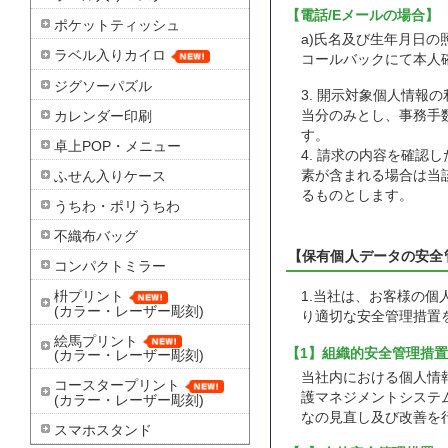
【電話/Eメールの場合】
ポケットティッシュ
a)氏名及び生年月日の
ラベル入りカイロ
コールバックにて本人
ジグソーパズル
3. 開示対象個人情
カレンダー印刷
当分のみとし、事務手
す。
卓上POP・メニュー
4. 請求の内容を確
ふせん入りケース
素が含まれる場合は当
るものとします。
うちわ・ポリうちわ
不織布バッグ
【保有個人データの安全
コンパクトミラー
枡プリント
1.当社は、お客様の
(カラー・レーザー彫刻)
り適切な安全管理措置
絵馬プリント
【1】組織的安全管理措置
(カラー・レーザー彫刻)
当社内における個人情
コースタープリント
護マネジメントシステ
(カラー・レーザー彫刻)
なの見直し及び改善を
スマホスタンド