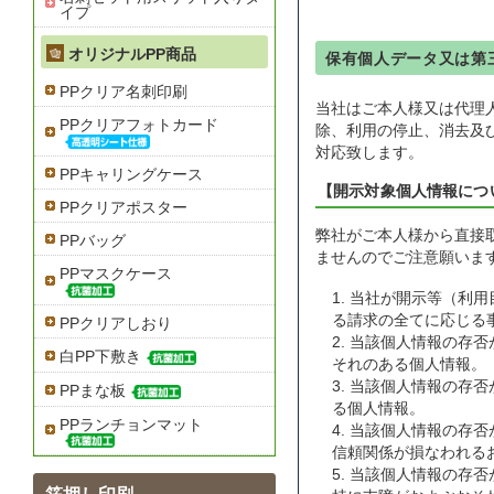
イプ
オリジナルPP商品
保有個人データ又は第
PPクリア名刺印刷
当社はご本人様又は代理
PPクリアフォトカード
除、利用の停止、消去及
対応致します。
PPキャリングケース
【開示対象個人情報につ
PPクリアポスター
弊社がご本人様から直接
PPバッグ
ませんのでご注意願いま
PPマスクケース
1. 当社が開示等（
る請求の全てに応じる
PPクリアしおり
2. 当該個人情報の
白PP下敷き
それのある個人情報。
3. 当該個人情報の
PPまな板
る個人情報。
PPランチョンマット
4. 当該個人情報の
信頼関係が損なわれる
5. 当該個人情報の