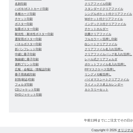
名刺印刷
クリアファイル印刷
ハガキ/ポストカード印刷
スタンダードクリアファイル
各種カード印刷
シングルポケット付クリアファイル
チケット印刷
Wポケット付クリアファイル
ポスター印刷
インデックス付クリアファイル
短冊ポスター印刷
チケットホルダー
耐光性・耐水性ポスター印刷
抗菌クリアファイル
選挙用ポスター印刷
フルカラー＋箔押し印刷
パネルポスター印刷
白シートクリアファイル
折パンフレット印刷
クリアファイル名入れ箔押し
中綴じ冊子印刷
クリアファイルバッグ名入れ箔押し
無線綴じ冊子印刷
レール式クリアフォルダ
資料プリント印刷
ポケットファイル名入れ箔押し
広報・会報誌・情報誌印刷
PPマスクケース箔押し
冊子用表紙印刷
リングメモ帳箔押し
封筒(刷込)印刷
バイオマスシートクリアファイル
フォルダ印刷
ライメックス卓上カレンダー
CDジャケット印刷
カトラリーセット
DVDジャケット印刷
午前11時までにご注文でその日
Copyright © 2026
オリジナ