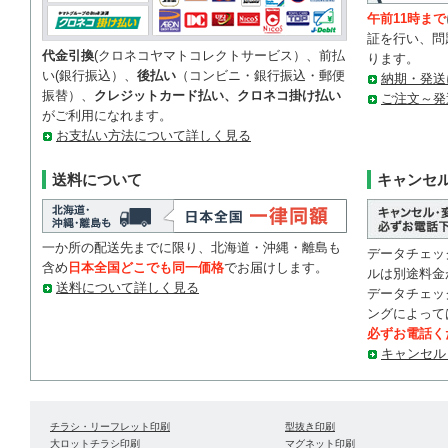
午前11時まで
証を行い、問
代金引換
(クロネコヤマトコレクトサービス）、前払
ります。
い(銀行振込）、
後払い
（コンビニ・銀行振込・郵便
納期・発送
振替）、
クレジットカード払い、クロネコ掛け払い
ご注文～発
がご利用になれます。
お支払い方法について詳しく見る
送料について
キャンセ
一か所の配送先までに限り、北海道・沖縄・離島も
データチェッ
含め
日本全国どこでも同一価格
でお届けします。
ルは別途料金
送料について詳しく見る
データチェッ
ングによって
必ずお電話く
キャンセル
チラシ・リーフレット印刷
型抜き印刷
大ロットチラシ印刷
マグネット印刷