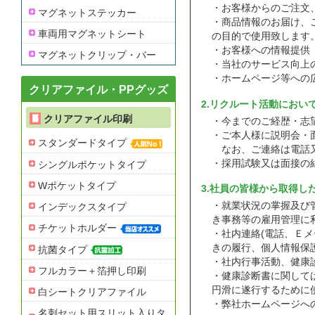
・お客様からのご注文
マグネットステッカー
・商品情報のお届け、
車両用マグネットシート
の目的で使用致します
・お客様への情報提供
マグネットクリップ・バー
・当社のサービス向上
・ホームページ等への
クリアファイル・PPグッズ
2.リクルート活動におい
クリアファイル印刷
・今までのご経歴・志
・ご本人様に説明会・
スタンダードタイプ
なお、ご連絡は電話又
・採用試験又は面接の
シングルポケットタイプ
Wポケットタイプ
3.社員の皆様から取得し
・就業状況の掌握及び
インデックスタイプ
き事務等の雇用管理に
チケットホルダー
・社内連絡(電話、Ｅメ
きの履行、個人情報保
抗菌タイプ
・社内行事活動、健康
フルカラー＋箔押し印刷
・健康診断書に関して
円滑に遂行するために
白シートクリアファイル
・弊社ホームページへ
名刺セット用スリット入りタ