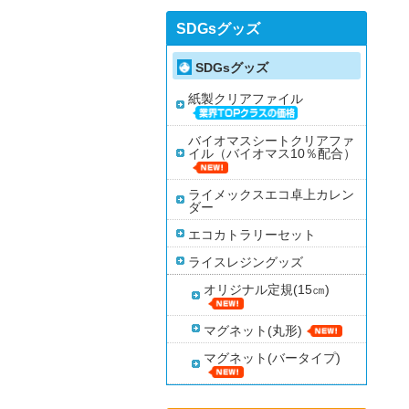
SDGsグッズ
SDGsグッズ
紙製クリアファイル
バイオマスシートクリアファ
イル（バイオマス10％配合）
ライメックスエコ卓上カレン
ダー
エコカトラリーセット
ライスレジングッズ
オリジナル定規(15㎝)
マグネット(丸形)
マグネット(バータイプ)