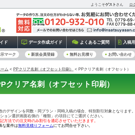
ようこそ
ゲスト
さん
ロ
イド
データ作成ガイド
よくあるご質問
入稿
表示マーク
新規会員登録
無料お見積り
お問い合わせ
ホーム
<
PPクリア名刺（オフセット印刷）
< PPクリア名刺（オフセット）
PPクリア名刺（オフセット印刷）
数のデザインを同数・同プラン・同時入稿の場合、特別割引対象となります。
ション選択画面右側の「種類」の項目にてご選択ください。
記方法での注文時のみ割引を適応させていただきます。
殊な案件は
無料見積りフォーム
にてお問合せ下さい。