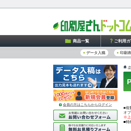
商品一覧
ご利用ガ
データ入稿
印刷
会員の方はこちらからログイン
■複
オプ
※上
■特