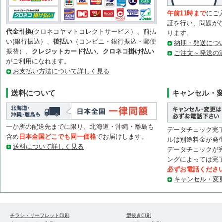
午前11時まで
にご
証を行い、問題が
代金引換
(クロネコヤマトコレクトサービス）、前払
ります。
い(銀行振込）、
後払い
（コンビニ・銀行振込・郵便
納期・発送につ
振替）、
クレジットカード払い、クロネコ掛け払い
ご注文～発送の
がご利用になれます。
お支払い方法について詳しく見る
送料について
キャンセル・
一か所の配送先までに限り、北海道・沖縄・離島も
データチェック完
含め
日本全国どこでも同一価格
でお届けします。
ルは別途料金が発
送料について詳しく見る
データチェックが
ングによっては完
必ずお電話くださ
キャンセル・変
チラシ・リーフレット印刷
型抜き印刷