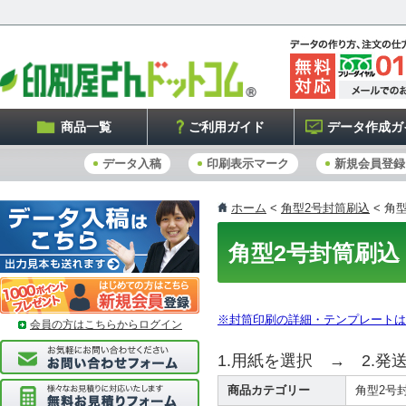
商品一覧
ご利用ガイド
データ作成ガ
データ入稿
印刷表示マーク
新規会員登録
ホーム
<
角型2号封筒刷込
< 角
角型2号封筒刷込
※封筒印刷の詳細・テンプレートは
会員の方はこちらからログイン
1.用紙を選択 → 2.発
商品カテゴリー
角型2号