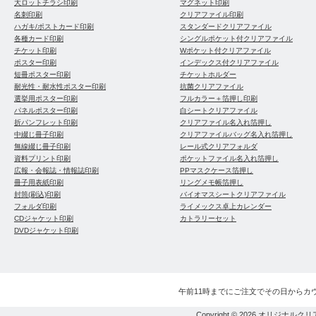
大ロットチラシ印刷
マグネット印刷
名刺印刷
クリアファイル印刷
ハガキ/ポストカード印刷
スタンダードクリアファイル
各種カード印刷
シングルポケット付クリアファイル
チケット印刷
Wポケット付クリアファイル
ポスター印刷
インデックス付クリアファイル
短冊ポスター印刷
チケットホルダー
耐光性・耐水性ポスター印刷
抗菌クリアファイル
選挙用ポスター印刷
フルカラー＋箔押し印刷
パネルポスター印刷
白シートクリアファイル
折パンフレット印刷
クリアファイル名入れ箔押し
中綴じ冊子印刷
クリアファイルバッグ名入れ箔押し
無線綴じ冊子印刷
レール式クリアフォルダ
資料プリント印刷
ポケットファイル名入れ箔押し
広報・会報誌・情報誌印刷
PPマスクケース箔押し
冊子用表紙印刷
リングメモ帳箔押し
封筒(刷込)印刷
バイオマスシートクリアファイル
フォルダ印刷
ライメックス卓上カレンダー
CDジャケット印刷
カトラリーセット
DVDジャケット印刷
午前11時までにご注文でその日からカ
Copyright © 2026
オリジナルクリ