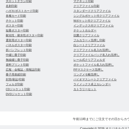
大ロットチラシ印刷
マグネット印刷
名刺印刷
クリアファイル印刷
ハガキ/ポストカード印刷
スタンダードクリアファイル
各種カード印刷
シングルポケット付クリアファイル
チケット印刷
Wポケット付クリアファイル
ポスター印刷
インデックス付クリアファイル
短冊ポスター印刷
チケットホルダー
耐光性・耐水性ポスター印刷
抗菌クリアファイル
選挙用ポスター印刷
フルカラー＋箔押し印刷
パネルポスター印刷
白シートクリアファイル
折パンフレット印刷
クリアファイル名入れ箔押し
中綴じ冊子印刷
クリアファイルバッグ名入れ箔押し
無線綴じ冊子印刷
レール式クリアフォルダ
資料プリント印刷
ポケットファイル名入れ箔押し
広報・会報誌・情報誌印刷
PPマスクケース箔押し
冊子用表紙印刷
リングメモ帳箔押し
封筒(刷込)印刷
バイオマスシートクリアファイル
フォルダ印刷
ライメックス卓上カレンダー
CDジャケット印刷
カトラリーセット
DVDジャケット印刷
午前11時までにご注文でその日からカ
Copyright © 2026
オリジナルクリ