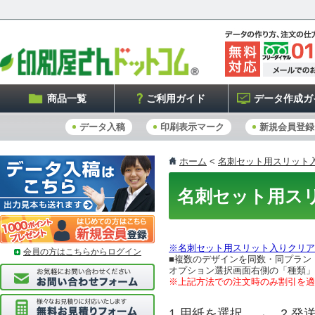
商品一覧
ご利用ガイド
データ作成ガ
データ入稿
印刷表示マーク
新規会員登録
ホーム
<
名刺セット用スリット
名刺セット用ス
※名刺セット用スリット入りクリア
会員の方はこちらからログイン
■複数のデザインを同数・同プラン
オプション選択画面右側の「種類」
※上記方法での注文時のみ割引を適
1.用紙を選択 → 2.発