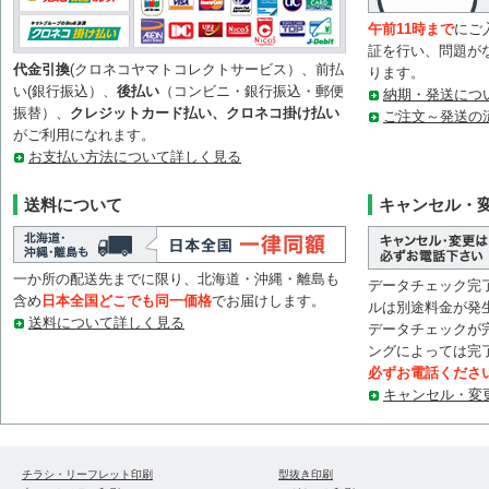
午前11時まで
にご
証を行い、問題が
代金引換
(クロネコヤマトコレクトサービス）、前払
ります。
い(銀行振込）、
後払い
（コンビニ・銀行振込・郵便
納期・発送につ
振替）、
クレジットカード払い、クロネコ掛け払い
ご注文～発送の
がご利用になれます。
お支払い方法について詳しく見る
送料について
キャンセル・
一か所の配送先までに限り、北海道・沖縄・離島も
データチェック完
含め
日本全国どこでも同一価格
でお届けします。
ルは別途料金が発
送料について詳しく見る
データチェックが
ングによっては完
必ずお電話くださ
キャンセル・変
チラシ・リーフレット印刷
型抜き印刷