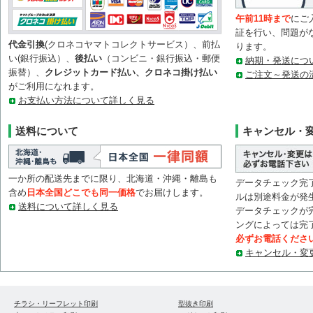
午前11時まで
にご
証を行い、問題が
代金引換
(クロネコヤマトコレクトサービス）、前払
ります。
い(銀行振込）、
後払い
（コンビニ・銀行振込・郵便
納期・発送につ
振替）、
クレジットカード払い、クロネコ掛け払い
ご注文～発送の
がご利用になれます。
お支払い方法について詳しく見る
送料について
キャンセル・
一か所の配送先までに限り、北海道・沖縄・離島も
データチェック完
含め
日本全国どこでも同一価格
でお届けします。
ルは別途料金が発
送料について詳しく見る
データチェックが
ングによっては完
必ずお電話くださ
キャンセル・変
チラシ・リーフレット印刷
型抜き印刷