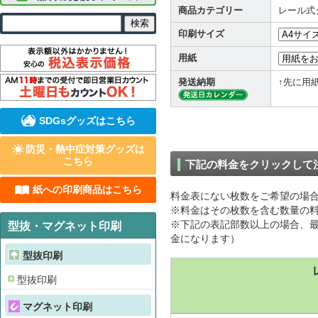
商品カテゴリー
レール式
印刷サイズ
用紙
発送納期
↑先に用
SDGsグッズはこちら
防災・熱中症対策グッズは
こちら
下記の料金をクリックして
紙への印刷商品はこちら
料金表にない枚数をご希望の場
※料金はその枚数を含む数量の料
※下記の表記部数以上の場合、最
型抜・マグネット印刷
金になります）
型抜印刷
型抜印刷
マグネット印刷