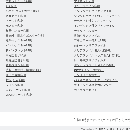
大ロットチラシ印刷
マグネット印刷
名刺印刷
クリアファイル印刷
ハガキ/ポストカード印刷
スタンダードクリアファイル
各種カード印刷
シングルポケット付クリアファイル
チケット印刷
Wポケット付クリアファイル
ポスター印刷
インデックス付クリアファイル
短冊ポスター印刷
チケットホルダー
耐光性・耐水性ポスター印刷
抗菌クリアファイル
選挙用ポスター印刷
フルカラー＋箔押し印刷
パネルポスター印刷
白シートクリアファイル
折パンフレット印刷
クリアファイル名入れ箔押し
中綴じ冊子印刷
クリアファイルバッグ名入れ箔押し
無線綴じ冊子印刷
レール式クリアフォルダ
資料プリント印刷
ポケットファイル名入れ箔押し
広報・会報誌・情報誌印刷
PPマスクケース箔押し
冊子用表紙印刷
リングメモ帳箔押し
封筒(刷込)印刷
バイオマスシートクリアファイル
フォルダ印刷
ライメックス卓上カレンダー
CDジャケット印刷
カトラリーセット
DVDジャケット印刷
午前11時までにご注文でその日からカ
Copyright © 2026
オリジナルクリ