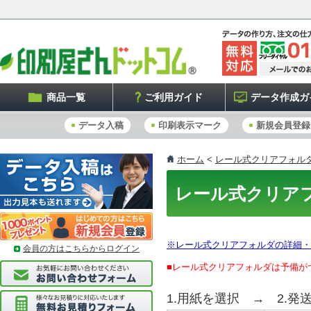
商品一覧
ご利用ガイド
データ作成ガ
データ入稿
印刷表示マーク
新規会員登録
ホーム
<
レール式クリアフォル
レール式クリア
※レール式クリアフォルダの詳細・
会員の方はこちらからログイン
■レール式クリアフォルダは予備が
1.用紙を選択 → 2.発