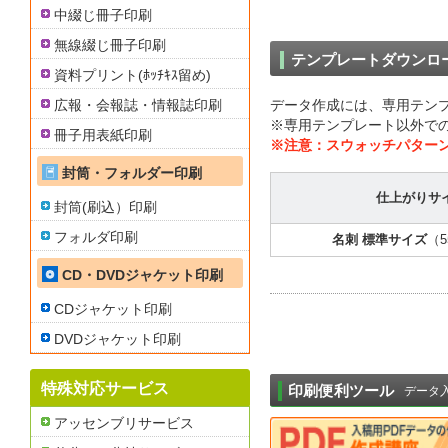
中綴じ冊子印刷
無線綴じ冊子印刷
テンプレートダウンロ
資料プリント(ﾎｯﾁｷｽ留め)
広報・会報誌・情報誌印刷
データ作成には、専用テン
※専用テンプレート以外で
冊子用表紙印刷
※注意：スウォッチパター
封筒・フォルダー印刷
仕上がりサ
封筒(刷込）印刷
フォルダ印刷
名刺 標準サイズ
（5
CD・DVDジャケット印刷
CDジャケット印刷
DVDジャケット印刷
特殊対応サービス
印刷便利ツール
データ
アッセンブリサービス