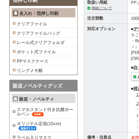
箔押し印刷
取扱い用紙
PP
用紙について
名入れ・箔押し印刷
注文部数
10
クリアファイル
対応オプション
デ
■
クリアファイルバッグ
※ご
・I
レール式クリアフォルダ
～）
ポケット式ファイル
[P
[Of
PPマスクケース
白
■
リングメモ帳
販促ノベルティグッズ
校
■
１
販促・ノベルティ
２
スマホスタンド付き抗菌ボー
ルペン
オリジナル定規(15cm)
ラベル入りマスク
備考・注意点
※注