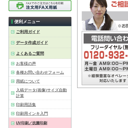
便利メニュー
ご利用ガイド
データ作成ガイド
よくあるご質問
お客様の声
各種お問い合わせフォーム
用紙について
入稿データ(画像)サイズ自動
計算
印刷用語集
印刷用インキ入門
UV印刷／抗菌印刷