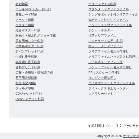
名刺印刷
クリアファイル印刷
ハガキ/ポストカード印刷
スタンダードクリアファイル
各種カード印刷
シングルポケット付クリアファイル
チケット印刷
Wポケット付クリアファイル
ポスター印刷
インデックス付クリアファイル
短冊ポスター印刷
チケットホルダー
耐光性・耐水性ポスター印刷
抗菌クリアファイル
選挙用ポスター印刷
フルカラー＋箔押し印刷
パネルポスター印刷
白シートクリアファイル
折パンフレット印刷
クリアファイル名入れ箔押し
中綴じ冊子印刷
クリアファイルバッグ名入れ箔押し
無線綴じ冊子印刷
レール式クリアフォルダ
資料プリント印刷
ポケットファイル名入れ箔押し
広報・会報誌・情報誌印刷
PPマスクケース箔押し
冊子用表紙印刷
リングメモ帳箔押し
封筒(刷込)印刷
バイオマスシートクリアファイル
フォルダ印刷
ライメックス卓上カレンダー
CDジャケット印刷
カトラリーセット
DVDジャケット印刷
午前11時までにご注文でその日
Copyright © 2026
オリジナ