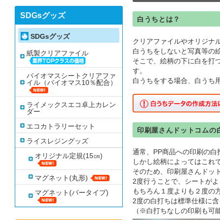
SDGsグッズ
白うちとは？
SDGsグッズ
クリアファイルやオリジナル
白うちをしないと写真等の
紙製クリアファイル
そこで、絵柄の下に白を打
す。
バイオマスシートクリアファ
白うちをする場合、白うち
イル（バイオマス10％配合）
ライメックスエコ卓上カレン
ダー
エコカトラリーセット
印刷屋さんドットコムの
ライスレジングッズ
通常、PP商品への印刷の白
オリジナル定規(15㎝)
しかし絵柄によってはこれ
そのため、印刷屋さんドット
マグネット(丸形)
2度行うことで、シートが
もちろん１度よりも２度の
マグネット(バータイプ)
2度の白打ちは標準仕様に
（※白打ちなしの印刷も可