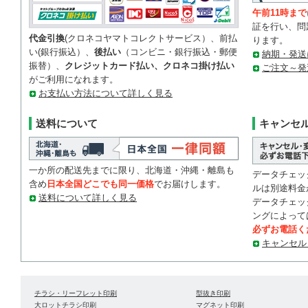
午前11時まで
証を行い、問
代金引換
(クロネコヤマトコレクトサービス）、前払
ります。
い(銀行振込）、
後払い
（コンビニ・銀行振込・郵便
納期・発送
振替）、
クレジットカード払い、クロネコ掛け払い
ご注文～発
がご利用になれます。
お支払い方法について詳しく見る
送料について
キャンセ
一か所の配送先までに限り、北海道・沖縄・離島も
データチェッ
含め
日本全国どこでも同一価格
でお届けします。
ルは別途料金
送料について詳しく見る
データチェッ
ングによって
必ずお電話く
キャンセル
チラシ・リーフレット印刷
型抜き印刷
大ロットチラシ印刷
マグネット印刷