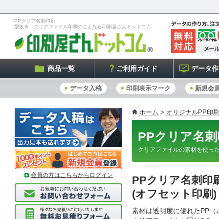
PPクリア名刺印刷
型抜き、クリアファイル印刷のことなら印刷屋さんドットコム
商品一覧
ご利用ガイド
データ作
データ入稿
印刷表示マーク
新規会
ホーム
>
オリジナルPP印刷
PPクリア名
クリアファイルの素材を使った
会員の方はこちらからログイン
PPクリア名刺印
(オフセット印刷)
素材は透明度に優れたPP（