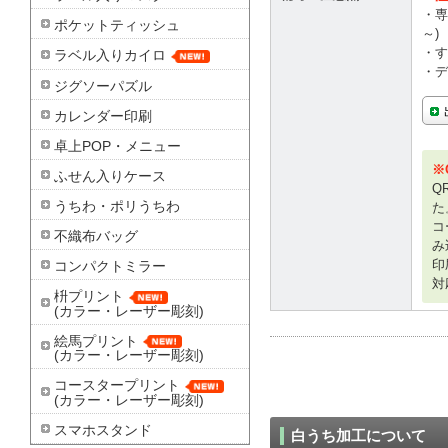
・専
ポケットティッシュ
～)
・す
ラベル入りカイロ
・デ
ジグソーパズル
カレンダー印刷
卓上POP・メニュー
※
ふせん入りケース
Q
うちわ・ポリうちわ
た
コ
不織布バッグ
み
印
コンパクトミラー
対
枡プリント
(カラー・レーザー彫刻)
絵馬プリント
(カラー・レーザー彫刻)
コースタープリント
(カラー・レーザー彫刻)
スマホスタンド
白うち加工について