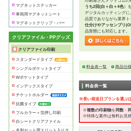
印刷屋さんドットコムの
マグネットステッカー
うち2回(白＋白＋4色
）
デジタルカッティングに
車両用マグネットシート
品質でありながら業界ト
マグネットクリップ・バー
仕分けやアッセンブリ(O
品形態にも対応します。
クリアファイル・PPグッズ
クリアファイル印刷
スタンダードタイプ
料金表一覧
商品仕
シングルポケットタイプ
Wポケットタイプ
料金表一覧
インデックスタイプ
チケットホルダー
※長い発送日プランを選ぶ
抗菌タイプ
※
複数の印刷物
を
同数
・
フルカラー＋箔押し印刷
※特殊な案件は無料お見
白シートクリアファイル
名刺セット用スリット入りタ