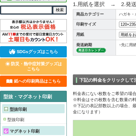
1.用紙を選択 → 2.発
商品カテゴリー
ハガキ・
印刷サイズ
用紙
発送納期
↑先に用
SDGsグッズはこちら
防災・熱中症対策グッズは
こちら
下記の料金をクリックして
紙への印刷商品はこちら
料金表にない枚数をご希望の場
型抜・マグネット印刷
※料金はその枚数を含む数量の料
※下記の表記部数以上の場合、最
型抜印刷
金になります）
型抜印刷
マグネット印刷