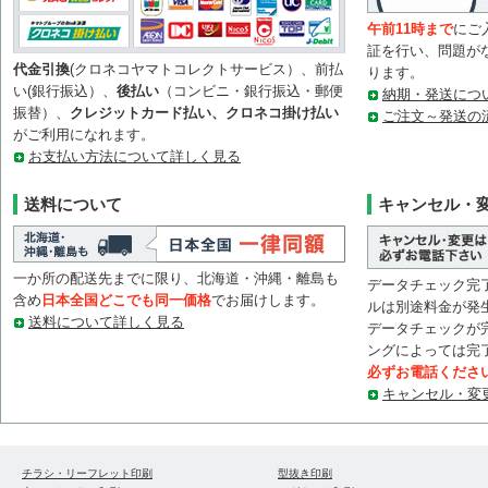
午前11時まで
にご
証を行い、問題が
代金引換
(クロネコヤマトコレクトサービス）、前払
ります。
い(銀行振込）、
後払い
（コンビニ・銀行振込・郵便
納期・発送につ
振替）、
クレジットカード払い、クロネコ掛け払い
ご注文～発送の
がご利用になれます。
お支払い方法について詳しく見る
送料について
キャンセル・
一か所の配送先までに限り、北海道・沖縄・離島も
データチェック完
含め
日本全国どこでも同一価格
でお届けします。
ルは別途料金が発
送料について詳しく見る
データチェックが
ングによっては完
必ずお電話くださ
キャンセル・変
チラシ・リーフレット印刷
型抜き印刷