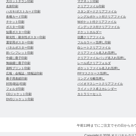
大ロットチラシ印刷
マグネット印刷
名刺印刷
クリアファイル印刷
ハガキ/ポストカード印刷
スタンダードクリアファイル
各種カード印刷
シングルポケット付クリアファイル
チケット印刷
Wポケット付クリアファイル
ポスター印刷
インデックス付クリアファイル
短冊ポスター印刷
チケットホルダー
耐光性・耐水性ポスター印刷
抗菌クリアファイル
選挙用ポスター印刷
フルカラー＋箔押し印刷
パネルポスター印刷
白シートクリアファイル
折パンフレット印刷
クリアファイル名入れ箔押し
中綴じ冊子印刷
クリアファイルバッグ名入れ箔押し
無線綴じ冊子印刷
レール式クリアフォルダ
資料プリント印刷
ポケットファイル名入れ箔押し
広報・会報誌・情報誌印刷
PPマスクケース箔押し
冊子用表紙印刷
リングメモ帳箔押し
封筒(刷込)印刷
バイオマスシートクリアファイル
フォルダ印刷
ライメックス卓上カレンダー
CDジャケット印刷
カトラリーセット
DVDジャケット印刷
午前11時までにご注文でその日からカ
Copyright © 2026
オリジナルクリ