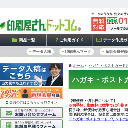
商品一覧
ご利用ガイド
データ作成ガ
データ入稿
印刷表示マーク
新規会員登録
ホーム
<
ハガキ・ポストカード
ハガキ・ポスト
【郵便枠・切手枠について】
会員の方はこちらからログイン
※切手枠、郵便枠は標準では印刷さ
切手枠、郵便枠が必要な場合は「両
面印刷の場合は、宛名面は白無地に
※ハガキ･ポストカードプリントの