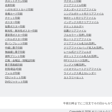
大ロットチラシ印刷
マグネット印刷
名刺印刷
クリアファイル印刷
ハガキ/ポストカード印刷
スタンダードクリアファイル
各種カード印刷
シングルポケット付クリアファイル
チケット印刷
Wポケット付クリアファイル
ポスター印刷
インデックス付クリアファイル
短冊ポスター印刷
チケットホルダー
耐光性・耐水性ポスター印刷
抗菌クリアファイル
選挙用ポスター印刷
フルカラー＋箔押し印刷
パネルポスター印刷
白シートクリアファイル
折パンフレット印刷
クリアファイル名入れ箔押し
中綴じ冊子印刷
クリアファイルバッグ名入れ箔押し
無線綴じ冊子印刷
レール式クリアフォルダ
資料プリント印刷
ポケットファイル名入れ箔押し
広報・会報誌・情報誌印刷
PPマスクケース箔押し
冊子用表紙印刷
リングメモ帳箔押し
封筒(刷込)印刷
バイオマスシートクリアファイル
フォルダ印刷
ライメックス卓上カレンダー
CDジャケット印刷
カトラリーセット
DVDジャケット印刷
午前11時までにご注文でその日からカ
Copyright © 2026
オリジナルクリ