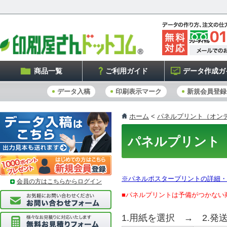
商品一覧
ご利用ガイド
データ作成ガ
データ入稿
印刷表示マーク
新規会員登録
ホーム
<
パネルプリント（オン
パネルプリント
※パネルポスタープリントの詳細・
会員の方はこちらからログイン
■パネルプリントは予備がつかない
1.用紙を選択 → 2.発