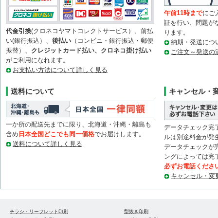
午前11時まで
にご
証を行い、問題が
代金引換
(クロネコヤマトコレクトサービス）、前払
ります。
い(銀行振込）、
後払い
（コンビニ・銀行振込・郵便
納期・発送につ
振替）、
クレジットカード払い、クロネコ掛け払い
ご注文～発送の
がご利用になれます。
お支払い方法について詳しく見る
送料について
キャンセル・
一か所の配送先までに限り、北海道・沖縄・離島も
データチェック完
含め
日本全国どこでも同一価格
でお届けします。
ルは別途料金が発
送料について詳しく見る
データチェックが
ングによっては完
必ずお電話くださ
キャンセル・変
チラシ・リーフレット印刷
型抜き印刷