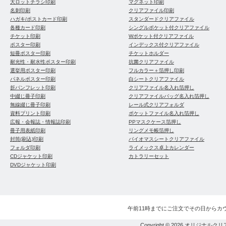
大ロットチラシ印刷
マグネット印刷
名刺印刷
クリアファイル印刷
ハガキ/ポストカード印刷
スタンダードクリアファイル
各種カード印刷
シングルポケット付クリアファイル
チケット印刷
Wポケット付クリアファイル
ポスター印刷
インデックス付クリアファイル
短冊ポスター印刷
チケットホルダー
耐光性・耐水性ポスター印刷
抗菌クリアファイル
選挙用ポスター印刷
フルカラー＋箔押し印刷
パネルポスター印刷
白シートクリアファイル
折パンフレット印刷
クリアファイル名入れ箔押し
中綴じ冊子印刷
クリアファイルバッグ名入れ箔押し
無線綴じ冊子印刷
レール式クリアフォルダ
資料プリント印刷
ポケットファイル名入れ箔押し
広報・会報誌・情報誌印刷
PPマスクケース箔押し
冊子用表紙印刷
リングメモ帳箔押し
封筒(刷込)印刷
バイオマスシートクリアファイル
フォルダ印刷
ライメックス卓上カレンダー
CDジャケット印刷
カトラリーセット
DVDジャケット印刷
午前11時までにご注文でその日からカ
Copyright © 2026
オリジナルクリ