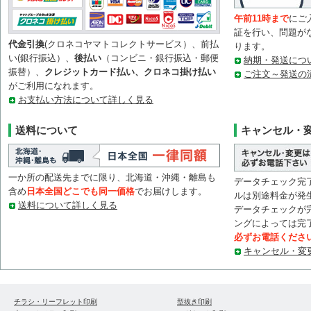
午前11時まで
にご
証を行い、問題が
代金引換
(クロネコヤマトコレクトサービス）、前払
ります。
い(銀行振込）、
後払い
（コンビニ・銀行振込・郵便
納期・発送につ
振替）、
クレジットカード払い、クロネコ掛け払い
ご注文～発送の
がご利用になれます。
お支払い方法について詳しく見る
送料について
キャンセル・
一か所の配送先までに限り、北海道・沖縄・離島も
データチェック完
含め
日本全国どこでも同一価格
でお届けします。
ルは別途料金が発
送料について詳しく見る
データチェックが
ングによっては完
必ずお電話くださ
キャンセル・変
チラシ・リーフレット印刷
型抜き印刷