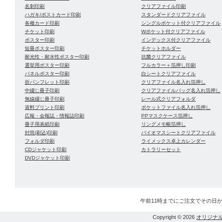
名刺印刷
クリアファイル印刷
ハガキ/ポストカード印刷
スタンダードクリアファイル
各種カード印刷
シングルポケット付クリアファイル
チケット印刷
Wポケット付クリアファイル
ポスター印刷
インデックス付クリアファイル
短冊ポスター印刷
チケットホルダー
耐光性・耐水性ポスター印刷
抗菌クリアファイル
選挙用ポスター印刷
フルカラー＋箔押し印刷
パネルポスター印刷
白シートクリアファイル
折パンフレット印刷
クリアファイル名入れ箔押し
中綴じ冊子印刷
クリアファイルバッグ名入れ箔押し
無線綴じ冊子印刷
レール式クリアフォルダ
資料プリント印刷
ポケットファイル名入れ箔押し
広報・会報誌・情報誌印刷
PPマスクケース箔押し
冊子用表紙印刷
リングメモ帳箔押し
封筒(刷込)印刷
バイオマスシートクリアファイル
フォルダ印刷
ライメックス卓上カレンダー
CDジャケット印刷
カトラリーセット
DVDジャケット印刷
午前11時までにご注文でその日
Copyright © 2026
オリジナ