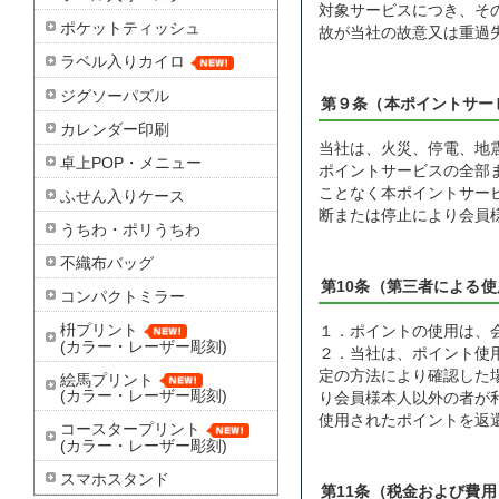
対象サービスにつき、そ
ポケットティッシュ
故が当社の故意又は重過
ラベル入りカイロ
ジグソーパズル
第９条（本ポイントサー
カレンダー印刷
当社は、火災、停電、地
卓上POP・メニュー
ポイントサービスの全部
ことなく本ポイントサー
ふせん入りケース
断または停止により会員
うちわ・ポリうちわ
不織布バッグ
第10条（第三者による使
コンパクトミラー
枡プリント
１．ポイントの使用は、
(カラー・レーザー彫刻)
２．当社は、ポイント使
定の方法により確認した
絵馬プリント
(カラー・レーザー彫刻)
り会員様本人以外の者が
使用されたポイントを返
コースタープリント
(カラー・レーザー彫刻)
スマホスタンド
第11条（税金および費用