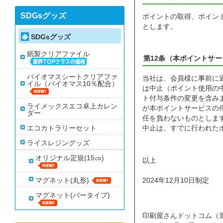
SDGsグッズ
ポイントの取得、ポイン
とします。
SDGsグッズ
紙製クリアファイル
第12条（本ポイントサ
バイオマスシートクリアファ
当社は、会員様に事前に
イル（バイオマス10％配合）
は中止（ポイント使用の
ト付与条件の変更を含み
ライメックスエコ卓上カレン
が本ポイントサービスの
ダー
任を負わないものとしま
エコカトラリーセット
中止は、すでに行われた
ライスレジングッズ
オリジナル定規(15㎝)
以上
マグネット(丸形)
2024年12月10日制定
マグネット(バータイプ)
印刷屋さんドットコム（