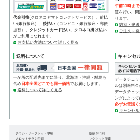
午前11時まで
証を行い、問
代金引換
(クロネコヤマトコレクトサービス）、前払
ります。
い(銀行振込）、
後払い
（コンビニ・銀行振込・郵便
納期・発送
振替）、
クレジットカード払い、クロネコ掛け払い
ご注文～発
がご利用になれます。
お支払い方法について詳しく見る
送料について
キャンセ
一か所の配送先までに限り、北海道・沖縄・離島も
データチェッ
含め
日本全国どこでも同一価格
でお届けします。
ルは別途料金
送料について詳しく見る
データチェッ
ングによって
必ずお電話く
キャンセル
チラシ・リーフレット印刷
型抜き印刷
大ロットチラシ印刷
マグネット印刷