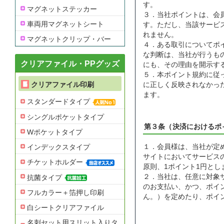
す。
マグネットステッカー
３．当社ポイントは、会
車両用マグネットシート
す。ただし、当該サービ
れません。
マグネットクリップ・バー
４．ある取引についてポ
な判断は、当社が行うも
クリアファイル・PPグッズ
にも、その理由を開示す
５．本ポイント規約に従
クリアファイル印刷
に正しく反映されなかっ
ます。
スタンダードタイプ
シングルポケットタイプ
第３条（決済におけるポ
Wポケットタイプ
インデックスタイプ
１．会員様は、当社が定
サイトにおいてサービス
チケットホルダー
原則、1ポイント1円とし
２．当社は、任意に対象
抗菌タイプ
のお支払い、かつ、ポイ
フルカラー＋箔押し印刷
ん。）を定めたり、ポイ
白シートクリアファイル
名刺セット用スリット入りタ