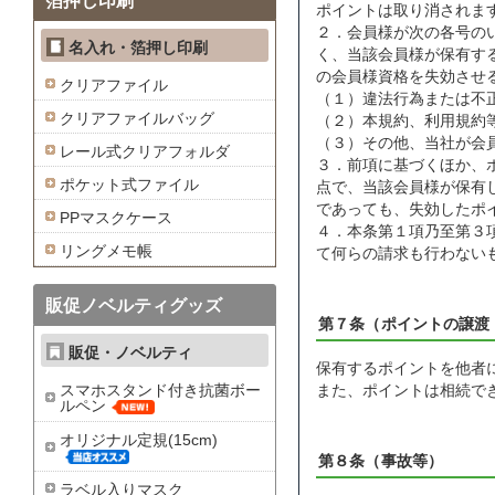
箔押し印刷
ポイントは取り消されま
２．会員様が次の各号の
名入れ・箔押し印刷
く、当該会員様が保有す
の会員様資格を失効させ
クリアファイル
（１）違法行為または不
クリアファイルバッグ
（２）本規約、利用規約
（３）その他、当社が会
レール式クリアフォルダ
３．前項に基づくほか、
ポケット式ファイル
点で、当該会員様が保有
であっても、失効したポ
PPマスクケース
４．本条第１項乃至第３
リングメモ帳
て何らの請求も行わない
販促ノベルティグッズ
第７条（ポイントの譲渡
販促・ノベルティ
保有するポイントを他者
スマホスタンド付き抗菌ボー
また、ポイントは相続で
ルペン
オリジナル定規(15cm)
第８条（事故等）
ラベル入りマスク