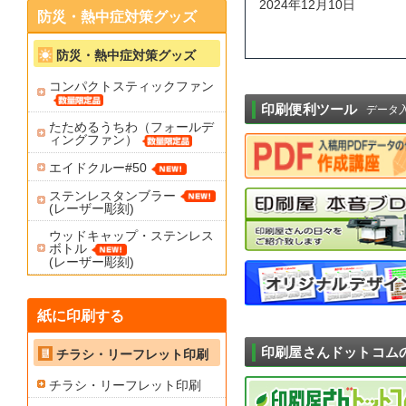
2024年12月10日
防災・熱中症対策グッズ
防災・熱中症対策グッズ
コンパクトスティックファン
印刷便利ツール
データ
たためるうちわ（フォールデ
ィングファン）
エイドクルー#50
ステンレスタンブラー
(レーザー彫刻)
ウッドキャップ・ステンレス
ボトル
(レーザー彫刻)
紙に印刷する
印刷屋さんドットコム
チラシ・リーフレット印刷
チラシ・リーフレット印刷