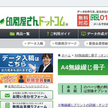
商品一覧
ご利用ガイド
データ作成ガ
データ入稿
印刷表示マーク
新規会員登録
ホーム
<
A4無線綴じ冊子（オン
A4無線綴じ冊子
会員の方はこちらからログイン
【 本 文 】のページ数の料
【 表 紙 】は別途オプショ
※無線綴じプリントの詳細・テンプ