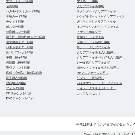
大ロットチラシ印刷
マグネット印刷
名刺印刷
クリアファイル印刷
ハガキ/ポストカード印刷
スタンダードクリアファイル
各種カード印刷
シングルポケット付クリアファイル
チケット印刷
Wポケット付クリアファイル
ポスター印刷
インデックス付クリアファイル
短冊ポスター印刷
チケットホルダー
耐光性・耐水性ポスター印刷
抗菌クリアファイル
選挙用ポスター印刷
フルカラー＋箔押し印刷
パネルポスター印刷
白シートクリアファイル
折パンフレット印刷
クリアファイル名入れ箔押し
中綴じ冊子印刷
クリアファイルバッグ名入れ箔押し
無線綴じ冊子印刷
レール式クリアフォルダ
資料プリント印刷
ポケットファイル名入れ箔押し
広報・会報誌・情報誌印刷
PPマスクケース箔押し
冊子用表紙印刷
リングメモ帳箔押し
封筒(刷込)印刷
バイオマスシートクリアファイル
フォルダ印刷
ライメックス卓上カレンダー
CDジャケット印刷
カトラリーセット
DVDジャケット印刷
午前11時までにご注文でその日からカ
Copyright © 2026
オリジナルクリ