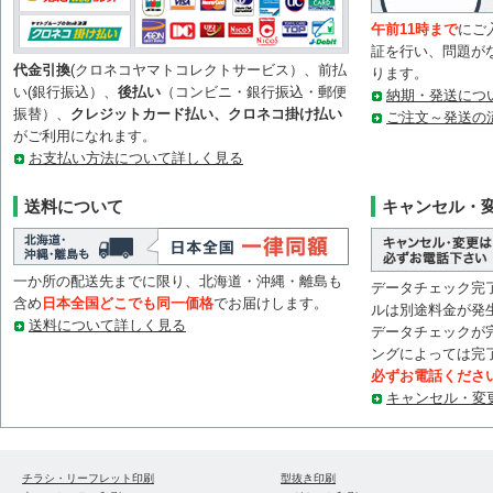
午前11時まで
にご
証を行い、問題が
代金引換
(クロネコヤマトコレクトサービス）、前払
ります。
い(銀行振込）、
後払い
（コンビニ・銀行振込・郵便
納期・発送につ
振替）、
クレジットカード払い、クロネコ掛け払い
ご注文～発送の
がご利用になれます。
お支払い方法について詳しく見る
送料について
キャンセル・
一か所の配送先までに限り、北海道・沖縄・離島も
データチェック完
含め
日本全国どこでも同一価格
でお届けします。
ルは別途料金が発
送料について詳しく見る
データチェックが
ングによっては完
必ずお電話くださ
キャンセル・変
チラシ・リーフレット印刷
型抜き印刷