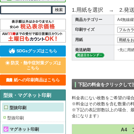
1.用紙を選択 → 2.発
商品カテゴリー
A4無線
印刷サイズ
用紙
発送納期
↑先に用
SDGsグッズはこちら
防災・熱中症対策グッズは
こちら
紙への印刷商品はこちら
下記の料金をクリックして
型抜・マグネット印刷
料金表にない枚数をご希望の場
※料金はその枚数を含む数量の料
型抜印刷
※下記の表記部数以上の場合、最
金になります）
型抜印刷
マグネット印刷
A4 