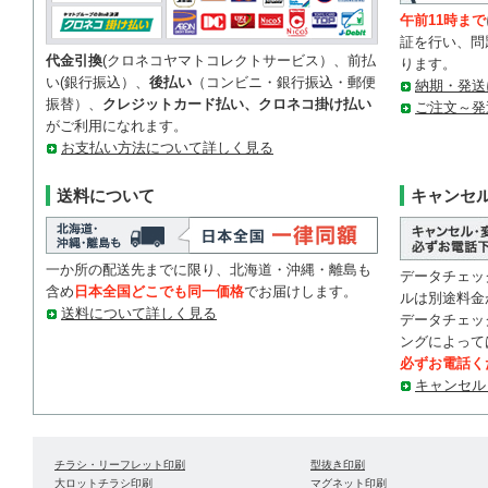
午前11時まで
証を行い、問
代金引換
(クロネコヤマトコレクトサービス）、前払
ります。
い(銀行振込）、
後払い
（コンビニ・銀行振込・郵便
納期・発送
振替）、
クレジットカード払い、クロネコ掛け払い
ご注文～発
がご利用になれます。
お支払い方法について詳しく見る
送料について
キャンセ
一か所の配送先までに限り、北海道・沖縄・離島も
データチェッ
含め
日本全国どこでも同一価格
でお届けします。
ルは別途料金
送料について詳しく見る
データチェッ
ングによって
必ずお電話く
キャンセル
チラシ・リーフレット印刷
型抜き印刷
大ロットチラシ印刷
マグネット印刷