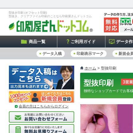
型抜き印刷 (オフセット印刷)
型抜き、クリアファイル印刷のことなら印刷屋さんドットコム
商品一覧
ご利用ガイド
データ作
データ入稿
印刷表示マーク
新規会
ホーム
> 型抜印刷
型抜印刷
独特なショップカードでお客様
会員の方はこちらからログイン