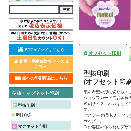
SDGsグッズはこちら
オフセット印刷
防災・熱中症対策グッズは
こちら
型抜印刷
紙への印刷商品はこちら
(オフセット印刷
紙を希望の形に切り抜く
型抜・マグネット印刷
ショップカードでお客様
名刺サイズ、ハガキサイズ
型抜印刷
す。
型抜印刷
パスデータ(型抜きライン
サイズ）。
マグネット印刷
※お客様の作られたデザ