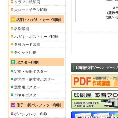
クラフト紙印刷
A
大ロットチラシ印刷
(型抜
（297×
名刺・ハガキ・カード印刷
名刺印刷
ハガキ・ポストカード印刷
各種カード印刷
チケット印刷
ポスター印刷
印刷便利ツール
データ
定型・短冊ポスター
耐光性・耐水性ポスター
選挙用ポスター
パネルポスター
冊子・折パンフレット印刷
折パンフレット印刷