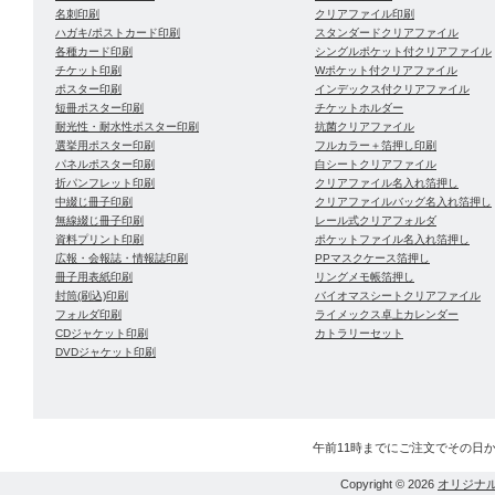
名刺印刷
クリアファイル印刷
ハガキ/ポストカード印刷
スタンダードクリアファイル
各種カード印刷
シングルポケット付クリアファイル
チケット印刷
Wポケット付クリアファイル
ポスター印刷
インデックス付クリアファイル
短冊ポスター印刷
チケットホルダー
耐光性・耐水性ポスター印刷
抗菌クリアファイル
選挙用ポスター印刷
フルカラー＋箔押し印刷
パネルポスター印刷
白シートクリアファイル
折パンフレット印刷
クリアファイル名入れ箔押し
中綴じ冊子印刷
クリアファイルバッグ名入れ箔押し
無線綴じ冊子印刷
レール式クリアフォルダ
資料プリント印刷
ポケットファイル名入れ箔押し
広報・会報誌・情報誌印刷
PPマスクケース箔押し
冊子用表紙印刷
リングメモ帳箔押し
封筒(刷込)印刷
バイオマスシートクリアファイル
フォルダ印刷
ライメックス卓上カレンダー
CDジャケット印刷
カトラリーセット
DVDジャケット印刷
午前11時までにご注文でその日
Copyright © 2026
オリジナ