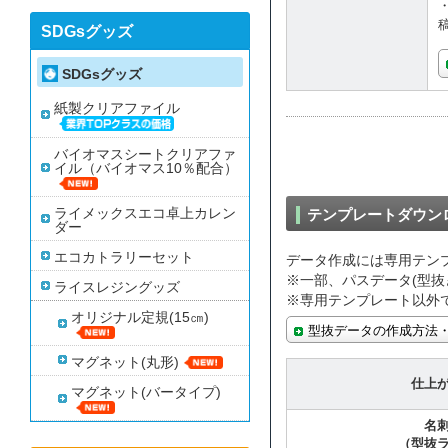
SDGsグッズ
SDGsグッズ
紙製クリアファイル
バイオマスシートクリアファ
イル（バイオマス10％配合）
ライメックスエコ卓上カレン
テンプレートダウン
ダー
エコカトラリーセット
データ作成には専用テン
※一部、パスデータ(型抜
ライスレジングッズ
※専用テンプレート以外
オリジナル定規(15㎝)
型抜データの作成方法
マグネット(丸形)
仕上
マグネット(バータイプ)
名
（型抜