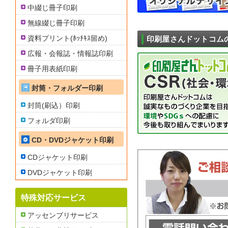
中綴じ冊子印刷
無線綴じ冊子印刷
資料プリント(ﾎｯﾁｷｽ留め)
印刷屋さんドットコム
広報・会報誌・情報誌印刷
冊子用表紙印刷
封筒・フォルダー印刷
封筒(刷込）印刷
フォルダ印刷
CD・DVDジャケット印刷
CDジャケット印刷
DVDジャケット印刷
特殊対応サービス
アッセンブリサービス