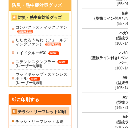
（55×
防災・熱中症対策グッズ
名
防災・熱中症対策グッズ
（型抜ライン付き/ 
（55×
コンパクトスティックファン
ハガ
（型抜
たためるうちわ（フォールデ
（100×
ィングファン）
ハガ
エイドクルー#50
（型抜ライン付き/ ペ
ステンレスタンブラー
バー
(レーザー彫刻)
（100×
ウッドキャップ・ステンレス
A
ボトル
(レーザー彫刻)
(型抜
（105×
A
紙に印刷する
(型抜
（148×
チラシ・リーフレット印刷
A
チラシ・リーフレット印刷
(型抜
（210×