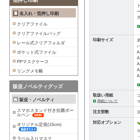
箔押し印刷
名入れ・箔押し印刷
クリアファイル
クリアファイルバッグ
印刷サイズ
レール式クリアフォルダ
A
ポケット式ファイル
A
PPマスクケース
A
A
リングメモ帳
A
販促ノベルティグッズ
取扱い用紙
コ
販促・ノベルティ
用紙について
スマホスタンド付き抗菌ボー
注文部数
1
ルペン
対応オプション
オリジナル定規(15cm)
ラベル入りマスク