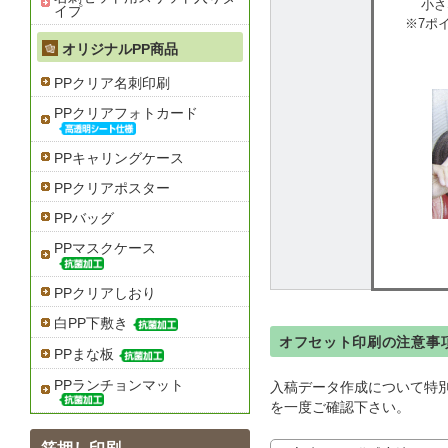
小さ
イプ
※7ポ
オリジナルPP商品
PPクリア名刺印刷
PPクリアフォトカード
PPキャリングケース
PPクリアポスター
PPバッグ
PPマスクケース
PPクリアしおり
白PP下敷き
オフセット印刷の注意事
PPまな板
PPランチョンマット
入稿データ作成について特
を一度ご確認下さい。