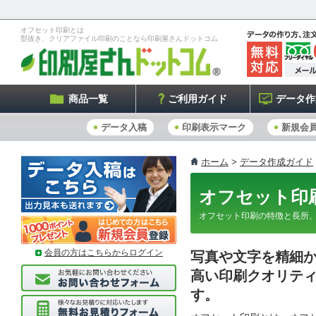
オフセット印刷とは
型抜き、クリアファイル印刷のことなら印刷屋さんドットコム
商品一覧
ご利用ガイド
データ作
データ入稿
印刷表示マーク
新規会
ホーム
>
データ作成ガイド
オフセット印
オフセット印刷の特徴と長所
会員の方はこちらからログイン
写真や文字を精細
高い印刷クオリテ
す。