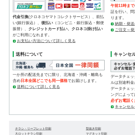
午前11時まで
証を行い、問
代金引換
(クロネコヤマトコレクトサービス）、前払
ります。
い(銀行振込）、
後払い
（コンビニ・銀行振込・郵便
納期・発送
振替）、
クレジットカード払い、クロネコ掛け払い
ご注文～発
がご利用になれます。
お支払い方法について詳しく見る
送料について
キャンセ
一か所の配送先までに限り、北海道・沖縄・離島も
データチェッ
含め
日本全国どこでも同一価格
でお届けします。
ルは別途料金
送料について詳しく見る
データチェッ
ングによって
必ずお電話く
キャンセル
チラシ・リーフレット印刷
型抜き印刷
大ロットチラシ印刷
マグネット印刷