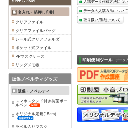
箔押し印刷
入稿データ作成方法につい
データの入稿方法について
名入れ・箔押し印刷
取り扱い用紙について
クリアファイル
クリアファイルバッグ
レール式クリアフォルダ
ポケット式ファイル
PPマスクケース
印刷便利ツール
データ
リングメモ帳
販促ノベルティグッズ
販促・ノベルティ
スマホスタンド付き抗菌ボー
ルペン
オリジナル定規(15cm)
ラベル入りマスク