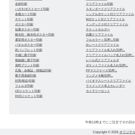
名刺印刷
クリアファイル印刷
ハガキ/ポストカード印刷
スタンダードクリアファイル
各種カード印刷
シングルポケット付クリアファイル
チケット印刷
Wポケット付クリアファイル
ポスター印刷
インデックス付クリアファイル
短冊ポスター印刷
チケットホルダー
耐光性・耐水性ポスター印刷
抗菌クリアファイル
選挙用ポスター印刷
フルカラー＋箔押し印刷
パネルポスター印刷
白シートクリアファイル
折パンフレット印刷
クリアファイル名入れ箔押し
中綴じ冊子印刷
クリアファイルバッグ名入れ箔押し
無線綴じ冊子印刷
レール式クリアフォルダ
資料プリント印刷
ポケットファイル名入れ箔押し
広報・会報誌・情報誌印刷
PPマスクケース箔押し
冊子用表紙印刷
リングメモ帳箔押し
封筒(刷込)印刷
バイオマスシートクリアファイル
フォルダ印刷
ライメックス卓上カレンダー
CDジャケット印刷
カトラリーセット
DVDジャケット印刷
午前11時までにご注文でその日
Copyright © 2026
オリジナ