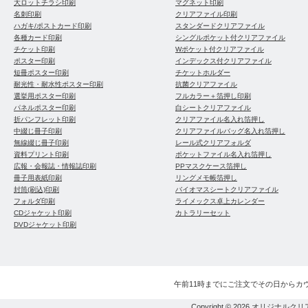
大ロットチラシ印刷
マグネット印刷
名刺印刷
クリアファイル印刷
ハガキ/ポストカード印刷
スタンダードクリアファイル
各種カード印刷
シングルポケット付クリアファイル
チケット印刷
Wポケット付クリアファイル
ポスター印刷
インデックス付クリアファイル
短冊ポスター印刷
チケットホルダー
耐光性・耐水性ポスター印刷
抗菌クリアファイル
選挙用ポスター印刷
フルカラー＋箔押し印刷
パネルポスター印刷
白シートクリアファイル
折パンフレット印刷
クリアファイル名入れ箔押し
中綴じ冊子印刷
クリアファイルバッグ名入れ箔押し
無線綴じ冊子印刷
レール式クリアフォルダ
資料プリント印刷
ポケットファイル名入れ箔押し
広報・会報誌・情報誌印刷
PPマスクケース箔押し
冊子用表紙印刷
リングメモ帳箔押し
封筒(刷込)印刷
バイオマスシートクリアファイル
フォルダ印刷
ライメックス卓上カレンダー
CDジャケット印刷
カトラリーセット
DVDジャケット印刷
午前11時までにご注文でその日からカ
Copyright © 2026
オリジナルクリ