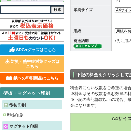
ド）
印刷サイズ
用紙
発送納期
↑先に用
SDGsグッズはこちら
防災・熱中症対策グッズは
こちら
下記の料金をクリックして
紙への印刷商品はこちら
料金表にない枚数をご希望の場
型抜・マグネット印刷
※料金はその枚数を含む数量の料
※下記の表記部数以上の場合、最
型抜印刷
金になります）
型抜印刷
A4サイ
マグネット印刷