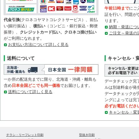
午前11時まで
にご
証を行い、問題が
代金引換
(クロネコヤマトコレクトサービス）、前払
ります。
い(銀行振込）、
後払い
（コンビニ・銀行振込・郵便
納期・発送につ
振替）、
クレジットカード払い、クロネコ掛け払い
ご注文～発送の
がご利用になれます。
お支払い方法について詳しく見る
送料について
キャンセル・
一か所の配送先までに限り、北海道・沖縄・離島も
データチェック完
含め
日本全国どこでも同一価格
でお届けします。
ルは別途料金が発
送料について詳しく見る
データチェックが
ングによっては完
必ずお電話くださ
キャンセル・変
チラシ・リーフレット印刷
型抜き印刷