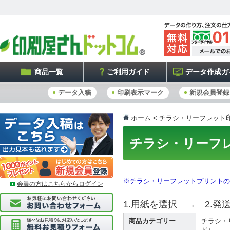
商品一覧
ご利用ガイド
データ作成ガ
データ入稿
印刷表示マーク
新規会員登録
ホーム
<
チラシ・リーフレット
チラシ・リーフ
※チラシ・リーフレットプリントの
会員の方はこちらからログイン
1.用紙を選択 → 2.発
商品カテゴリー
チラシ・