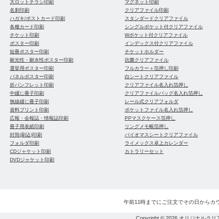
大ロットチラシ印刷
マグネット印刷
名刺印刷
クリアファイル印刷
ハガキ/ポストカード印刷
スタンダードクリアファイル
各種カード印刷
シングルポケット付クリアファイル
チケット印刷
Wポケット付クリアファイル
ポスター印刷
インデックス付クリアファイル
短冊ポスター印刷
チケットホルダー
耐光性・耐水性ポスター印刷
抗菌クリアファイル
選挙用ポスター印刷
フルカラー＋箔押し印刷
パネルポスター印刷
白シートクリアファイル
折パンフレット印刷
クリアファイル名入れ箔押し
中綴じ冊子印刷
クリアファイルバッグ名入れ箔押し
無線綴じ冊子印刷
レール式クリアフォルダ
資料プリント印刷
ポケットファイル名入れ箔押し
広報・会報誌・情報誌印刷
PPマスクケース箔押し
冊子用表紙印刷
リングメモ帳箔押し
封筒(刷込)印刷
バイオマスシートクリアファイル
フォルダ印刷
ライメックス卓上カレンダー
CDジャケット印刷
カトラリーセット
DVDジャケット印刷
午前11時までにご注文でその日からカ
Copyright © 2026
オリジナルクリ