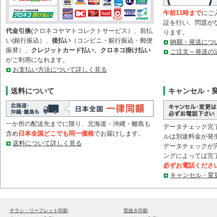
午前11時まで
にご
証を行い、問題が
代金引換
(クロネコヤマトコレクトサービス）、前払
ります。
い(銀行振込）、
後払い
（コンビニ・銀行振込・郵便
納期・発送につ
振替）、
クレジットカード払い、クロネコ掛け払い
ご注文～発送の
がご利用になれます。
お支払い方法について詳しく見る
送料について
キャンセル・
一か所の配送先までに限り、北海道・沖縄・離島も
データチェック完
含め
日本全国どこでも同一価格
でお届けします。
ルは別途料金が発
送料について詳しく見る
データチェックが
ングによっては完
必ずお電話くださ
キャンセル・変
チラシ・リーフレット印刷
型抜き印刷