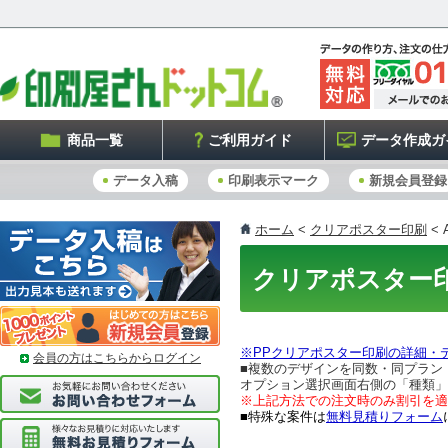
商品一覧
ご利用ガイド
データ作成ガ
データ入稿
印刷表示マーク
新規会員登録
ホーム
<
クリアポスター印刷
<
クリアポスター
※PPクリアポスター印刷の詳細・
会員の方はこちらからログイン
■複数のデザインを同数・同プラン
オプション選択画面右側の「種類」
※上記方法での注文時のみ割引を適
■特殊な案件は
無料見積りフォーム