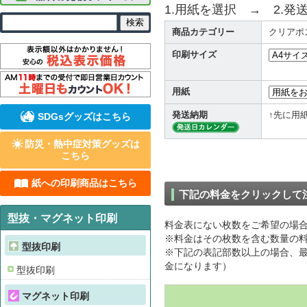
1.用紙を選択 → 2.発
商品カテゴリー
クリアポ
印刷サイズ
用紙
発送納期
↑先に用
SDGsグッズはこちら
防災・熱中症対策グッズは
こちら
紙への印刷商品はこちら
下記の料金をクリックして
型抜・マグネット印刷
料金表にない枚数をご希望の場
※料金はその枚数を含む数量の料
型抜印刷
※下記の表記部数以上の場合、最
金になります）
型抜印刷
マグネット印刷