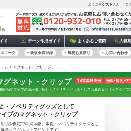
ようこそ
ゲスト
さん
ロ
コム
イド
データ作成ガイド
よくあるご質問
入稿
表示マーク
新規会員登録
無料お見積り
お問い合わせ
ホーム
> マグネット・クリップ
マグネット・クリップ
務用品や自宅での掲示物、販促・ノベリティグッズとしても最適なクリップタイプ
促・ノベリティグッズとして
タイプのマグネット・クリップ
務用品や自宅での掲示物、販促・ノベリティグッズとし
も最適なマグネットプリントです。