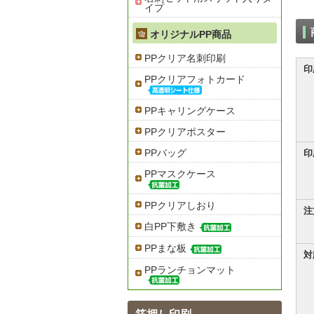
イプ
オリジナルPP商品
PPクリア名刺印刷
印
PPクリアフォトカード
PPキャリングケース
PPクリアポスター
PPバッグ
印
PPマスクケース
PPクリアしおり
注
白PP下敷き
PPまな板
対
PPランチョンマット