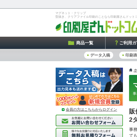
マグネット・クリップ
型抜き、クリアファイル印刷のことなら印刷屋さんドット
商品一覧
ご利用ガ
データ入稿
印刷
事
会員の方はこちらからログイン
販
2
事
て