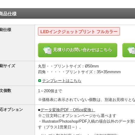
商品仕様
刷仕様
LEDインクジェットプリント フルカラー
見積りのお問い合わせはこちら
刷サイズ
丸型・・プリントサイズ：Ø50mm
四角・・・・・プリントサイズ：35×35mmmm
テンプレートはこちら
文個数
1～200個まで
※価格表に表示されていない個数は、別途お見積りと
応オプション
■
データ変換(PDF・Office変換）
※ご注文時にオプションページから選べます
・Illustrator/Photoshop/PDF入稿の場合以
す（プラス1営業日～）。