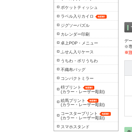
ポケットティッシュ
ラベル入りカイロ
ジグソーパズル
カレンダー印刷
デ
卓上POP・メニュー
※
ふせん入りケース
※
うちわ・ポリうちわ
不織布バッグ
コンパクトミラー
枡プリント
(カラー・レーザー彫刻)
絵馬プリント
(カラー・レーザー彫刻)
コースタープリント
(カラー・レーザー彫刻)
スマホスタンド
テ