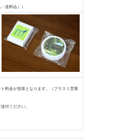
込・送料込））
。
ウト料金が加算となります。（プラス１営業
ご送付ください。