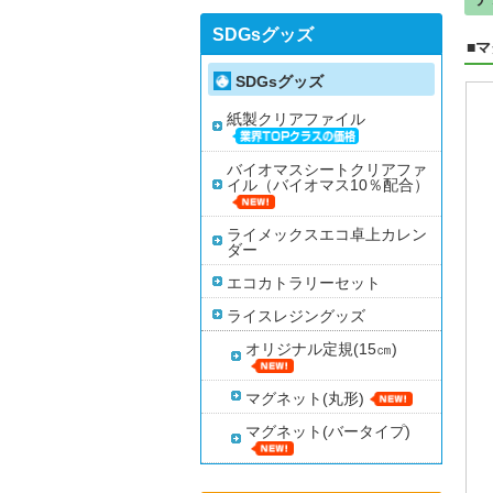
SDGsグッズ
■
SDGsグッズ
紙製クリアファイル
バイオマスシートクリアファ
イル（バイオマス10％配合）
ライメックスエコ卓上カレン
ダー
エコカトラリーセット
ライスレジングッズ
オリジナル定規(15㎝)
マグネット(丸形)
マグネット(バータイプ)