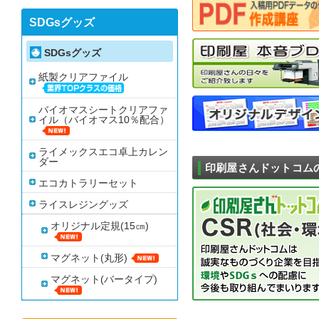
止・消去又は第三者提
SDGsグッズ
たします。なお、開示
の開示等の請求の場合
ご提示をお願いする場
SDGsグッズ
「
個人情報の取り扱い
紙製クリアファイル
６．個人情報の任意
バイオマスシートクリアファ
皆様方が弊社に提供す
イル（バイオマス10％配合）
場合、本来の適正な手
ライメックスエコ卓上カレン
７.個人情報取得時
ダー
印刷屋さんドットコム
弊社の一部サイトでは、
スする場合があります
エコカトラリーセット
ためのみに使用し、お
ライスレジングッズ
オリジナル定規(15㎝)
個人情報に関するお問合せ窓口
〒911-0034 福井県
個人情報保護管理責任
マグネット(丸形)
TEL 0779-88-0443 
マグネット(バータイプ)