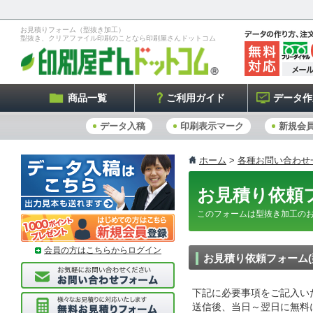
お見積りフォーム（型抜き加工）
型抜き、クリアファイル印刷のことなら印刷屋さんドットコム
商品一覧
ご利用ガイド
データ作
データ入稿
印刷表示マーク
新規会
ホーム
>
各種お問い合わせ
お見積り依頼フ
このフォームは型抜き加工の
会員の方はこちらからログイン
お見積り依頼フォーム(
下記に必要事項をご記入い
送信後、当日～翌日に無料