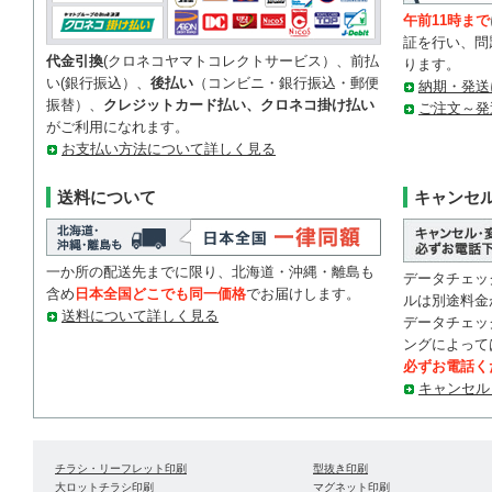
午前11時まで
証を行い、問
代金引換
(クロネコヤマトコレクトサービス）、前払
ります。
い(銀行振込）、
後払い
（コンビニ・銀行振込・郵便
納期・発送
振替）、
クレジットカード払い、クロネコ掛け払い
ご注文～発
がご利用になれます。
お支払い方法について詳しく見る
送料について
キャンセ
一か所の配送先までに限り、北海道・沖縄・離島も
データチェッ
含め
日本全国どこでも同一価格
でお届けします。
ルは別途料金
送料について詳しく見る
データチェッ
ングによって
必ずお電話く
キャンセル
チラシ・リーフレット印刷
型抜き印刷
大ロットチラシ印刷
マグネット印刷