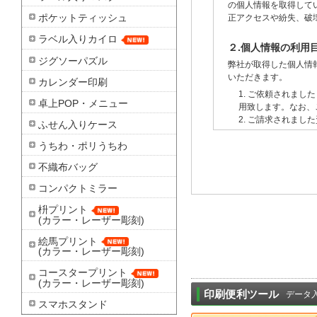
の個人情報を取得して
ポケットティッシュ
正アクセスや紛失、破
ラベル入りカイロ
２.個人情報の利用
ジグソーパズル
弊社が取得した個人情
いただきます。
カレンダー印刷
1. ご依頼されま
卓上POP・メニュー
用致します。なお、
2. ご請求されま
ふせん入りケース
うちわ・ポリうちわ
３.個人情報の第三
不織布バッグ
弊社ではお客様の同意
1. 法令の規定に従
コンパクトミラー
2. ご本人様の生
枡プリント
き。
(カラー・レーザー彫刻)
４.個人情報の取扱
絵馬プリント
(カラー・レーザー彫刻)
「お問い合わせフォー
部を外部に委託する事
コースタープリント
(カラー・レーザー彫刻)
印刷便利ツール
データ
５．個人情報の開示
スマホスタンド
弊社は、お客様のお申