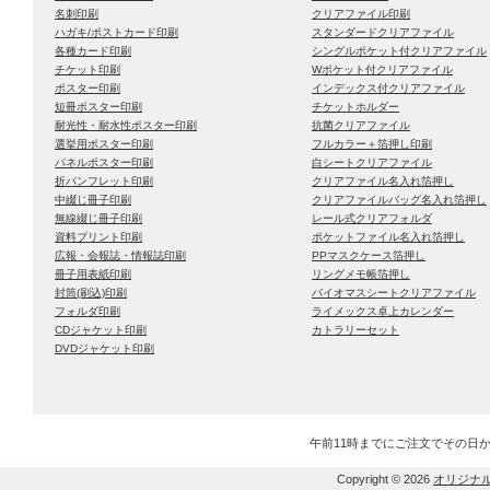
名刺印刷
クリアファイル印刷
ハガキ/ポストカード印刷
スタンダードクリアファイル
各種カード印刷
シングルポケット付クリアファイル
チケット印刷
Wポケット付クリアファイル
ポスター印刷
インデックス付クリアファイル
短冊ポスター印刷
チケットホルダー
耐光性・耐水性ポスター印刷
抗菌クリアファイル
選挙用ポスター印刷
フルカラー＋箔押し印刷
パネルポスター印刷
白シートクリアファイル
折パンフレット印刷
クリアファイル名入れ箔押し
中綴じ冊子印刷
クリアファイルバッグ名入れ箔押し
無線綴じ冊子印刷
レール式クリアフォルダ
資料プリント印刷
ポケットファイル名入れ箔押し
広報・会報誌・情報誌印刷
PPマスクケース箔押し
冊子用表紙印刷
リングメモ帳箔押し
封筒(刷込)印刷
バイオマスシートクリアファイル
フォルダ印刷
ライメックス卓上カレンダー
CDジャケット印刷
カトラリーセット
DVDジャケット印刷
午前11時までにご注文でその日
Copyright © 2026
オリジナ