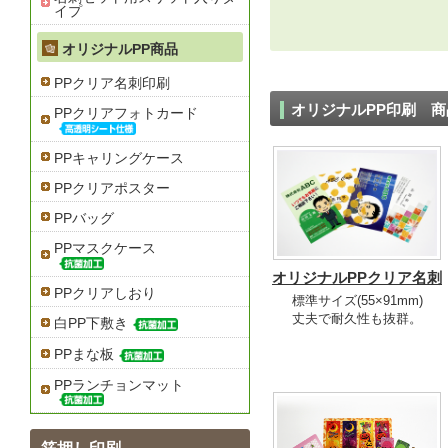
イプ
オリジナルPP商品
PPクリア名刺印刷
オリジナルPP印刷 
PPクリアフォトカード
PPキャリングケース
PPクリアポスター
PPバッグ
PPマスクケース
オリジナルPPクリア名刺
PPクリアしおり
標準サイズ(55×91mm)
丈夫で耐久性も抜群。
白PP下敷き
PPまな板
PPランチョンマット