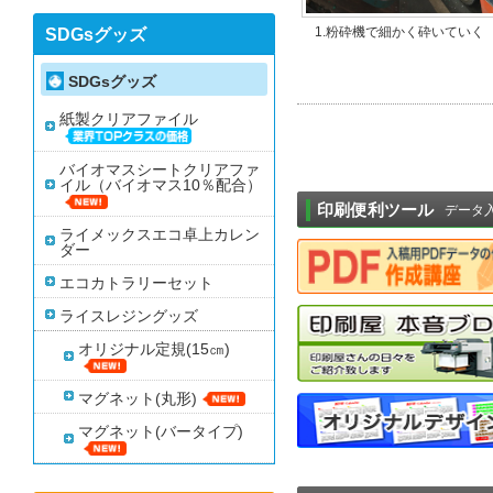
1.粉砕機で細かく砕いていく
SDGsグッズ
SDGsグッズ
紙製クリアファイル
バイオマスシートクリアファ
イル（バイオマス10％配合）
印刷便利ツール
データ
ライメックスエコ卓上カレン
ダー
エコカトラリーセット
ライスレジングッズ
オリジナル定規(15㎝)
マグネット(丸形)
マグネット(バータイプ)