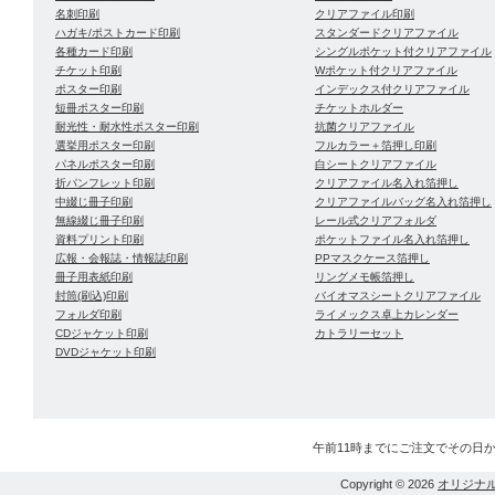
名刺印刷
クリアファイル印刷
ハガキ/ポストカード印刷
スタンダードクリアファイル
各種カード印刷
シングルポケット付クリアファイル
チケット印刷
Wポケット付クリアファイル
ポスター印刷
インデックス付クリアファイル
短冊ポスター印刷
チケットホルダー
耐光性・耐水性ポスター印刷
抗菌クリアファイル
選挙用ポスター印刷
フルカラー＋箔押し印刷
パネルポスター印刷
白シートクリアファイル
折パンフレット印刷
クリアファイル名入れ箔押し
中綴じ冊子印刷
クリアファイルバッグ名入れ箔押し
無線綴じ冊子印刷
レール式クリアフォルダ
資料プリント印刷
ポケットファイル名入れ箔押し
広報・会報誌・情報誌印刷
PPマスクケース箔押し
冊子用表紙印刷
リングメモ帳箔押し
封筒(刷込)印刷
バイオマスシートクリアファイル
フォルダ印刷
ライメックス卓上カレンダー
CDジャケット印刷
カトラリーセット
DVDジャケット印刷
午前11時までにご注文でその日
Copyright © 2026
オリジナ