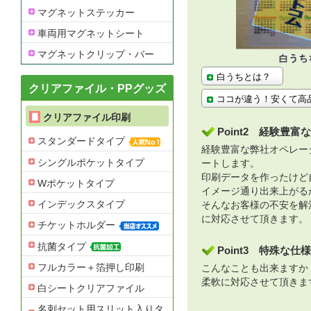
マグネットステッカー
車両用マグネットシート
マグネットクリップ・バー
白うちとは？
クリアファイル・PPグッズ
ココが違う！安くて高
クリアファイル印刷
Point2 経験豊
スタンダードタイプ
経験豊富な弊社オペレー
シングルポケットタイプ
ートします。
印刷データを作ったけど
Wポケットタイプ
イメージ通り出来上がる
インデックスタイプ
そんなお客様の不安を解
に対応させて頂きます。
チケットホルダー
抗菌タイプ
Point3 特殊な
フルカラー＋箔押し印刷
こんなことも出来ますか
柔軟に対応させて頂きま
白シートクリアファイル
名刺セット用スリット入りタ