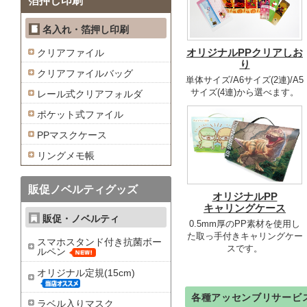
箔押し印刷
名入れ・箔押し印刷
オリジナルPPクリアしお
クリアファイル
り
クリアファイルバッグ
単体サイズ/A6サイズ(2連)/A5
サイズ(4連)から選べます。
レール式クリアフォルダ
ポケット式ファイル
PPマスクケース
リングメモ帳
販促ノベルティグッズ
オリジナルPP
キャリングケース
販促・ノベルティ
0.5mm厚のPP素材を使用し
た取っ手付きキャリングケー
スマホスタンド付き抗菌ボー
スです。
ルペン
オリジナル定規(15cm)
各種アッセンブリサービ
ラベル入りマスク