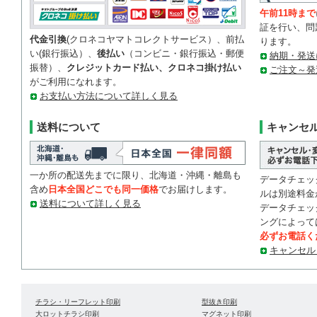
午前11時まで
証を行い、問
代金引換
(クロネコヤマトコレクトサービス）、前払
ります。
い(銀行振込）、
後払い
（コンビニ・銀行振込・郵便
納期・発送
振替）、
クレジットカード払い、クロネコ掛け払い
ご注文～発
がご利用になれます。
お支払い方法について詳しく見る
送料について
キャンセ
一か所の配送先までに限り、北海道・沖縄・離島も
データチェッ
含め
日本全国どこでも同一価格
でお届けします。
ルは別途料金
送料について詳しく見る
データチェッ
ングによって
必ずお電話く
キャンセル
チラシ・リーフレット印刷
型抜き印刷
大ロットチラシ印刷
マグネット印刷