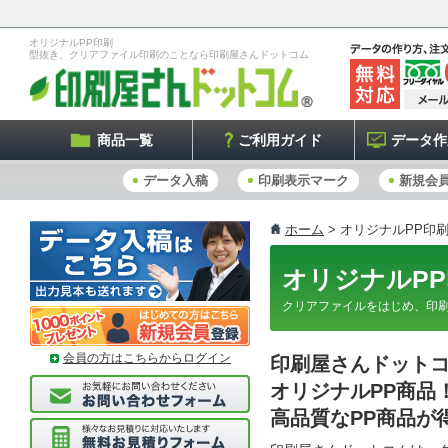
オリジナルPP印刷
型抜き、クリアファイル印刷のことなら印刷屋さんドットコム
商品一覧
ご利用ガイド
データ作
データ入稿
印刷表示マーク
新規会
ホーム
> オリジナルPP印
オリジナルP
クリアファイルをはじめ、印刷
会員の方はこちらからログイン
印刷屋さんドット
オリジナルPP商品
高品質なPP商品が