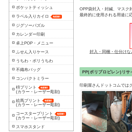
ポケットティッシュ
OPP袋封入・封緘、マス
最終的に使用される用途に
ラベル入りカイロ
ジグソーパズル
カレンダー印刷
卓上POP・メニュー
ふせん入りケース
封入・同梱・仕分けな
うちわ・ポリうちわ
不織布バッグ
PP(ポリプロピレン)リ
コンパクトミラー
印刷屋さんドットコムでは
枡プリント
(カラー・レーザー彫刻)
絵馬プリント
(カラー・レーザー彫刻)
コースタープリント
(カラー・レーザー彫刻)
スマホスタンド