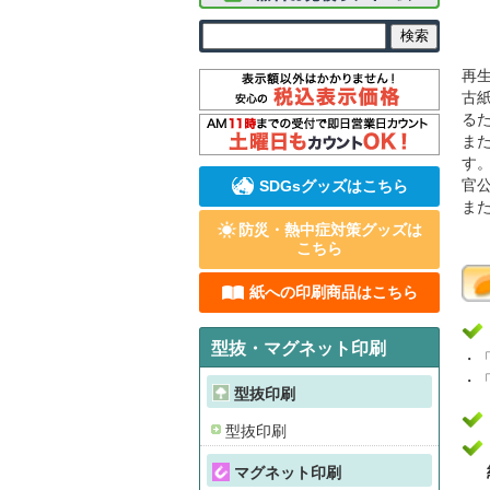
再
古
る
ま
す
官
SDGsグッズはこちら
ま
防災・熱中症対策グッズは
こちら
紙への印刷商品はこちら
型抜・マグネット印刷
・
・
型抜印刷
型抜印刷
マグネット印刷