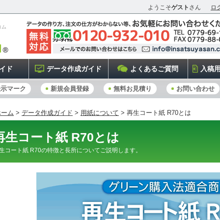
ようこそ
ゲスト
さん
ロ
コム
イド
データ作成ガイド
よくあるご質問
入稿
表示マーク
新規会員登録
無料お見積り
お問い合わせ
ホーム
>
データ作成ガイド
>
用紙について
> 再生コート紙 R70とは
再生コート紙 R70とは
生コート紙 R70の特徴と長所についてご説明します。