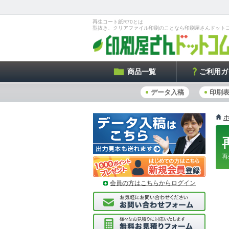
再生コート紙R70とは
型抜き、クリアファイル印刷のことなら印刷屋さんドット
商品一覧
ご利用ガ
データ入稿
印刷
再
会員の方はこちらからログイン