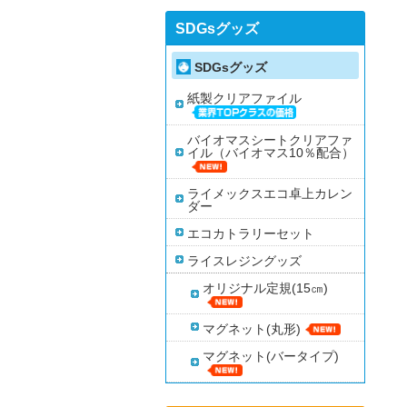
SDGsグッズ
SDGsグッズ
紙製クリアファイル
バイオマスシートクリアファ
イル（バイオマス10％配合）
ライメックスエコ卓上カレン
ダー
エコカトラリーセット
ライスレジングッズ
オリジナル定規(15㎝)
マグネット(丸形)
マグネット(バータイプ)