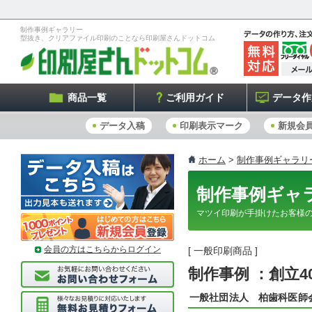
制作事例ギャラリー
型抜き、クリアファイル印刷のことなら印刷屋さんドットコム
商品一覧
ご利用ガイド
データ作
データ入稿
印刷表示マーク
新規会
ホーム
>
制作事例ギャラリ
制作事例ギャ
マツイ印刷が手掛けたお客様
会員の方はこちらからログイン
[ 一般印刷商品 ]
制作事例 ：創立4
一般社団法人 柏歯科医師