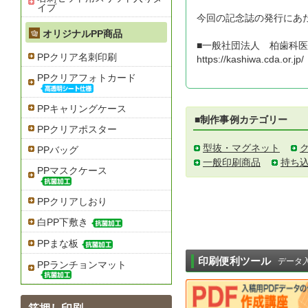
イプ
今回の記念誌の発行にあ
オリジナルPP商品
■一般社団法人 柏歯科
PPクリア名刺印刷
https://kashiwa.cda.or.jp/
PPクリアフォトカード
PPキャリングケース
■制作事例カテゴリー
PPクリアポスター
型抜・マグネット
PPバッグ
一般印刷商品
持ち
PPマスクケース
PPクリアしおり
白PP下敷き
PPまな板
印刷便利ツール
データ
PPランチョンマット