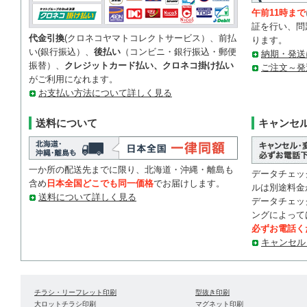
午前11時まで
証を行い、問
代金引換
(クロネコヤマトコレクトサービス）、前払
ります。
い(銀行振込）、
後払い
（コンビニ・銀行振込・郵便
納期・発送
振替）、
クレジットカード払い、クロネコ掛け払い
ご注文～発
がご利用になれます。
お支払い方法について詳しく見る
送料について
キャンセ
一か所の配送先までに限り、北海道・沖縄・離島も
データチェッ
含め
日本全国どこでも同一価格
でお届けします。
ルは別途料金
送料について詳しく見る
データチェッ
ングによって
必ずお電話く
キャンセル
チラシ・リーフレット印刷
型抜き印刷
大ロットチラシ印刷
マグネット印刷