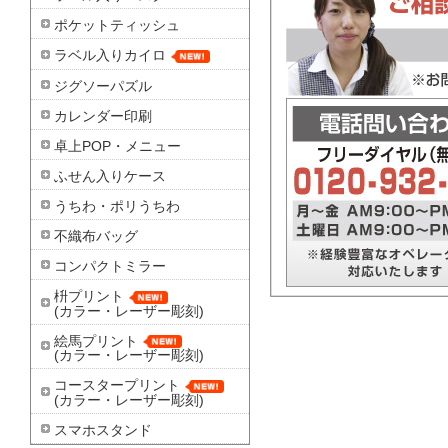
ポケットティッシュ
ラベル入りカイロ
ジグソーパズル
カレンダー印刷
卓上POP・メニュー
ふせん入りケース
うちわ・ポリうちわ
不織布バッグ
コンパクトミラー
枡プリント
(カラー・レーザー彫刻)
絵馬プリント
(カラー・レーザー彫刻)
コースタープリント
(カラー・レーザー彫刻)
スマホスタンド