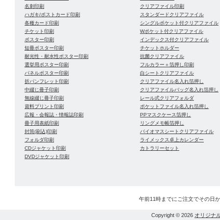
名刺印刷
クリアファイル印刷
ハガキ/ポストカード印刷
スタンダードクリアファイル
各種カード印刷
シングルポケット付クリアファイル
チケット印刷
Wポケット付クリアファイル
ポスター印刷
インデックス付クリアファイル
短冊ポスター印刷
チケットホルダー
耐光性・耐水性ポスター印刷
抗菌クリアファイル
選挙用ポスター印刷
フルカラー＋箔押し印刷
パネルポスター印刷
白シートクリアファイル
折パンフレット印刷
クリアファイル名入れ箔押し
中綴じ冊子印刷
クリアファイルバッグ名入れ箔押し
無線綴じ冊子印刷
レール式クリアフォルダ
資料プリント印刷
ポケットファイル名入れ箔押し
広報・会報誌・情報誌印刷
PPマスクケース箔押し
冊子用表紙印刷
リングメモ帳箔押し
封筒(刷込)印刷
バイオマスシートクリアファイル
フォルダ印刷
ライメックス卓上カレンダー
CDジャケット印刷
カトラリーセット
DVDジャケット印刷
午前11時までにご注文でその日
Copyright © 2026
オリジナ