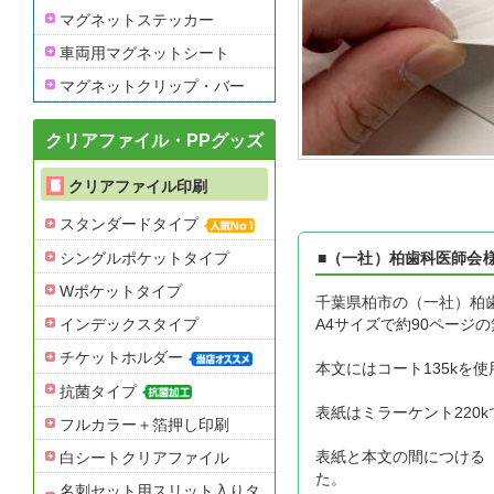
マグネットステッカー
車両用マグネットシート
マグネットクリップ・バー
クリアファイル・PPグッズ
クリアファイル印刷
スタンダードタイプ
シングルポケットタイプ
■（一社）柏歯科医師会
Wポケットタイプ
千葉県柏市の（一社）柏
インデックスタイプ
A4サイズで約90ペー
チケットホルダー
本文にはコート135kを
抗菌タイプ
表紙はミラーケント220
フルカラー＋箔押し印刷
表紙と本文の間につける
白シートクリアファイル
た。
名刺セット用スリット入りタ