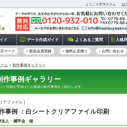
ようこそ
ゲスト
さん
ロ
コム
イド
データ作成ガイド
よくあるご質問
入稿
表示マーク
新規会員登録
無料お見積り
お問い合わせ
ホーム
>
制作事例ギャラリー
制作事例ギャラリー
ツイ印刷が手掛けたお客様の制作事例をご紹介します。
クリアファイル ]
作事例 ：白シートクリアファイル印刷
療法人 橘甲会 様