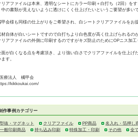
クリアファイルは本来、透明なシートにカラー印刷＋白打ち（2回）を
く中の書類が見えないように透けにくく仕上げたいというご要望が多い
橘甲会様も同様の仕上がりをご希望され、白シートクリアファイルをお
素材自体が白いシートですので白打ちより白色度が高く仕上げられるの
クリアファイルの外側に印刷するのですがキズ防止のためにOPニス加工
全面が白くなる点を考慮頂き、より強い白さでクリアファイルを仕上げ
います。
■医療法人 橘甲会
ttps://kikkoukai.com/
■制作事例カテゴリー
型抜・マグネット
クリアファイル
PP商品
名入れ・箔押し
一般印刷商品
持ち込み印刷
特殊加工・印刷
その他
全