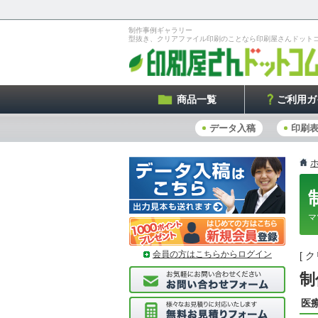
制作事例ギャラリー
型抜き、クリアファイル印刷のことなら印刷屋さんドット
商品一覧
ご利用ガ
データ入稿
印刷
マ
会員の方はこちらからログイン
[ 
制
医