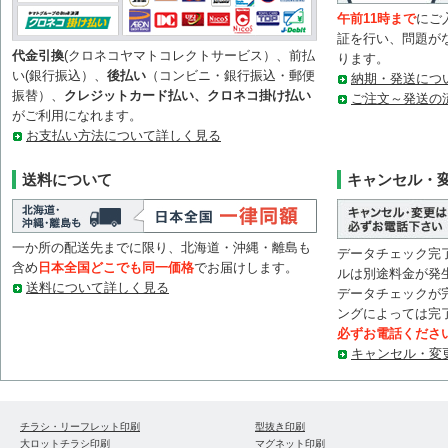
午前11時まで
にご
証を行い、問題が
代金引換
(クロネコヤマトコレクトサービス）、前払
ります。
い(銀行振込）、
後払い
（コンビニ・銀行振込・郵便
納期・発送につ
振替）、
クレジットカード払い、クロネコ掛け払い
ご注文～発送の
がご利用になれます。
お支払い方法について詳しく見る
送料について
キャンセル・
一か所の配送先までに限り、北海道・沖縄・離島も
データチェック完
含め
日本全国どこでも同一価格
でお届けします。
ルは別途料金が発
送料について詳しく見る
データチェックが
ングによっては完
必ずお電話くださ
キャンセル・変
チラシ・リーフレット印刷
型抜き印刷
大ロットチラシ印刷
マグネット印刷