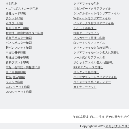
名刺印刷
クリアファイル印刷
ハガキ/ポストカード印刷
スタンダードクリアファイル
各種カード印刷
シングルポケット付クリアファイル
チケット印刷
Wポケット付クリアファイル
ポスター印刷
インデックス付クリアファイル
短冊ポスター印刷
チケットホルダー
耐光性・耐水性ポスター印刷
抗菌クリアファイル
選挙用ポスター印刷
フルカラー＋箔押し印刷
パネルポスター印刷
白シートクリアファイル
折パンフレット印刷
クリアファイル名入れ箔押し
中綴じ冊子印刷
クリアファイルバッグ名入れ箔押し
無線綴じ冊子印刷
レール式クリアフォルダ
資料プリント印刷
ポケットファイル名入れ箔押し
広報・会報誌・情報誌印刷
PPマスクケース箔押し
冊子用表紙印刷
リングメモ帳箔押し
封筒(刷込)印刷
バイオマスシートクリアファイル
フォルダ印刷
ライメックス卓上カレンダー
CDジャケット印刷
カトラリーセット
DVDジャケット印刷
午前11時までにご注文でその日からカ
Copyright © 2026
オリジナルクリ