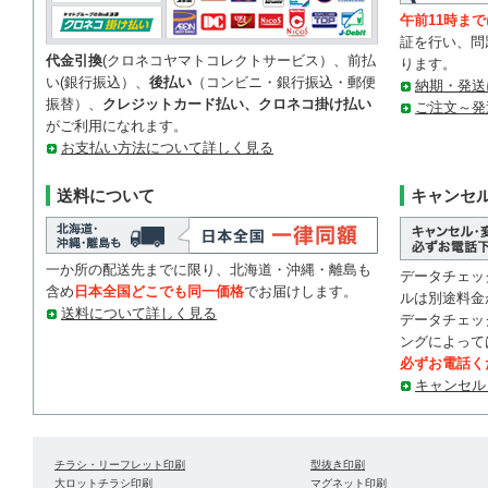
午前11時まで
証を行い、問
代金引換
(クロネコヤマトコレクトサービス）、前払
ります。
い(銀行振込）、
後払い
（コンビニ・銀行振込・郵便
納期・発送
振替）、
クレジットカード払い、クロネコ掛け払い
ご注文～発
がご利用になれます。
お支払い方法について詳しく見る
送料について
キャンセ
一か所の配送先までに限り、北海道・沖縄・離島も
データチェッ
含め
日本全国どこでも同一価格
でお届けします。
ルは別途料金
送料について詳しく見る
データチェッ
ングによって
必ずお電話く
キャンセル
チラシ・リーフレット印刷
型抜き印刷
大ロットチラシ印刷
マグネット印刷