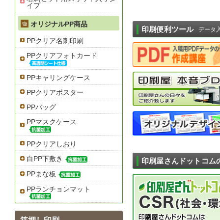
イプ
オリジナルPP商品
印刷便利ツール
データ
PPクリア名刺印刷
PPクリアフォトカード
PPキャリングケース
PPクリアポスター
PPバッグ
PPマスクケース
PPクリアしおり
白PP下敷き
印刷屋さんドットコム
PPまな板
PPランチョンマット