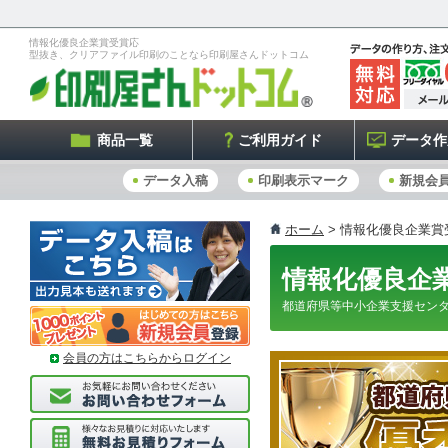
情報化優良企業賞受賞応
型抜き、クリアファイル印刷のことなら印刷屋さんドットコム
商品一覧
ご利用ガイド
データ作
データ入稿
印刷表示マーク
新規会
ホーム
> 情報化優良企業賞
情報化優良企
都道府県等中小企業支援セン
会員の方はこちらからログイン