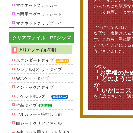
とで、すごいことで
マグネットステッカー
の人たちにを講座な
ろしくお願いします
車両用マグネットシート
マグネットクリップ・バー
当社にしてみれば、
な形で、表彰される
クリアファイル・PPグッズ
す。これも一重に関
ただいたことによる
クリアファイル印刷
うございました。
スタンダードタイプ
今後も、
シングルポケットタイプ
「お客様のた
「 どのよう
Wポケットタイプ
か」
インデックスタイプ
「 いかにコ
チケットホルダー
を信念において、邁
抗菌タイプ
フルカラー＋箔押し印刷
白シートクリアファイル
名刺セット用スリット入りタ