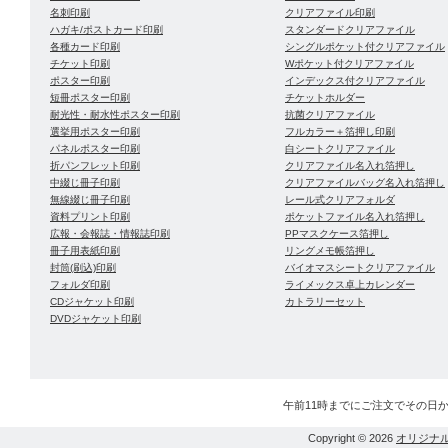
名刺印刷
クリアファイル印刷
ハガキ/ポストカード印刷
スタンダードクリアファイル
各種カード印刷
シングルポケット付クリアファイル
チケット印刷
Wポケット付クリアファイル
ポスター印刷
インデックス付クリアファイル
短冊ポスター印刷
チケットホルダー
耐光性・耐水性ポスター印刷
抗菌クリアファイル
選挙用ポスター印刷
フルカラー＋箔押し印刷
パネルポスター印刷
白シートクリアファイル
折パンフレット印刷
クリアファイル名入れ箔押し
中綴じ冊子印刷
クリアファイルバッグ名入れ箔押し
無線綴じ冊子印刷
レール式クリアフォルダ
資料プリント印刷
ポケットファイル名入れ箔押し
広報・会報誌・情報誌印刷
PPマスクケース箔押し
冊子用表紙印刷
リングメモ帳箔押し
封筒(刷込)印刷
バイオマスシートクリアファイル
フォルダ印刷
ライメックス卓上カレンダー
CDジャケット印刷
カトラリーセット
DVDジャケット印刷
午前11時までにご注文でその日
Copyright © 2026
オリジナ