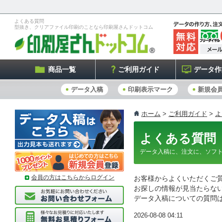
よくある質問
型抜き、クリアファイル印刷のことなら印刷屋さんドットコム
商品一覧
ご利用ガイド
データ作
データ入稿
印刷表示マーク
新規会
ホーム
>
ご利用ガイド
>
よ
よくある質問
データ入稿に、注文に、ソフ
会員の方はこちらからログイン
お客様からよくいただくご
お探しの情報が見当たらな
データ入稿についての質問
2026-08-08 04:11