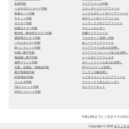
名刺印刷
クリアファイル印刷
ハガキ/ポストカード印刷
スタンダードクリアファイル
各種カード印刷
シングルポケット付クリアファイル
チケット印刷
Wポケット付クリアファイル
ポスター印刷
インデックス付クリアファイル
短冊ポスター印刷
チケットホルダー
耐光性・耐水性ポスター印刷
抗菌クリアファイル
選挙用ポスター印刷
フルカラー＋箔押し印刷
パネルポスター印刷
白シートクリアファイル
折パンフレット印刷
クリアファイル名入れ箔押し
中綴じ冊子印刷
クリアファイルバッグ名入れ箔押し
無線綴じ冊子印刷
レール式クリアフォルダ
資料プリント印刷
ポケットファイル名入れ箔押し
広報・会報誌・情報誌印刷
PPマスクケース箔押し
冊子用表紙印刷
リングメモ帳箔押し
封筒(刷込)印刷
バイオマスシートクリアファイル
フォルダ印刷
ライメックス卓上カレンダー
CDジャケット印刷
カトラリーセット
DVDジャケット印刷
午前11時までにご注文でその日
Copyright © 2026
オリジナ