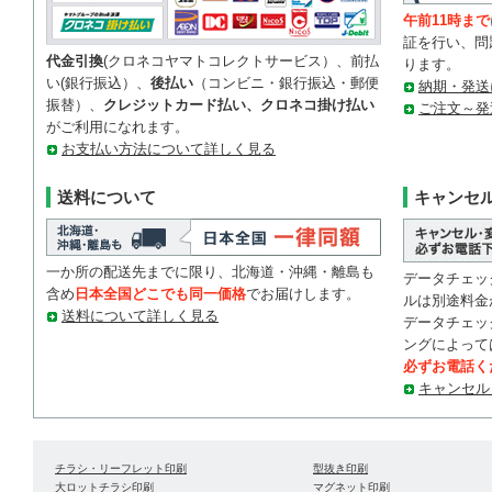
午前11時まで
証を行い、問
代金引換
(クロネコヤマトコレクトサービス）、前払
ります。
い(銀行振込）、
後払い
（コンビニ・銀行振込・郵便
納期・発送
振替）、
クレジットカード払い、クロネコ掛け払い
ご注文～発
がご利用になれます。
お支払い方法について詳しく見る
送料について
キャンセ
一か所の配送先までに限り、北海道・沖縄・離島も
データチェッ
含め
日本全国どこでも同一価格
でお届けします。
ルは別途料金
送料について詳しく見る
データチェッ
ングによって
必ずお電話く
キャンセル
チラシ・リーフレット印刷
型抜き印刷
大ロットチラシ印刷
マグネット印刷