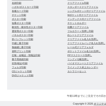
名刺印刷
クリアファイル印刷
ハガキ/ポストカード印刷
スタンダードクリアファイル
各種カード印刷
シングルポケット付クリアファイル
チケット印刷
Wポケット付クリアファイル
ポスター印刷
インデックス付クリアファイル
短冊ポスター印刷
チケットホルダー
耐光性・耐水性ポスター印刷
抗菌クリアファイル
選挙用ポスター印刷
フルカラー＋箔押し印刷
パネルポスター印刷
白シートクリアファイル
折パンフレット印刷
クリアファイル名入れ箔押し
中綴じ冊子印刷
クリアファイルバッグ名入れ箔押し
無線綴じ冊子印刷
レール式クリアフォルダ
資料プリント印刷
ポケットファイル名入れ箔押し
広報・会報誌・情報誌印刷
PPマスクケース箔押し
冊子用表紙印刷
リングメモ帳箔押し
封筒(刷込)印刷
バイオマスシートクリアファイル
フォルダ印刷
ライメックス卓上カレンダー
CDジャケット印刷
カトラリーセット
DVDジャケット印刷
午前11時までにご注文でその日
Copyright © 2026
オリジナ