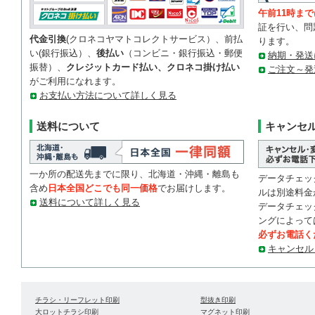
午前11時まで
証を行い、問
代金引換
(クロネコヤマトコレクトサービス）、前払
ります。
い(銀行振込）、
後払い
（コンビニ・銀行振込・郵便
納期・発送
振替）、
クレジットカード払い、クロネコ掛け払い
ご注文～発
がご利用になれます。
お支払い方法について詳しく見る
送料について
キャンセ
一か所の配送先までに限り、北海道・沖縄・離島も
データチェッ
含め
日本全国どこでも同一価格
でお届けします。
ルは別途料金
送料について詳しく見る
データチェッ
ングによって
必ずお電話く
キャンセル
チラシ・リーフレット印刷
型抜き印刷
大ロットチラシ印刷
マグネット印刷