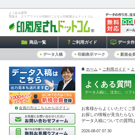
よくある質問
型抜き、クリアファイル印刷のことなら印刷屋さんドットコム
商品一覧
ご利用ガイド
データ作
データ入稿
印刷表示マーク
新規会
ホーム
>
ご利用ガイド
>
よ
よくある質問
データ入稿に、注文に、ソフ
会員の方はこちらからログイン
お客様からよくいただくご
お探しの情報が見当たらな
データ入稿についての質問
2026-08-07 07:30