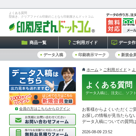
よくある質問
型抜き、クリアファイル印刷のことなら印刷屋さんドットコム
商品一覧
ご利用ガイド
データ作
データ入稿
印刷表示マーク
新規会
ホーム
>
ご利用ガイド
>
よ
よくある質問
データ入稿に、注文に、ソフ
会員の方はこちらからログイン
お客様からよくいただくご
お探しの情報が見当たらな
データ入稿についての質問
2026-08-09 23:52