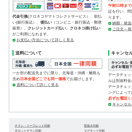
午前11時まで
証を行い、問
代金引換
(クロネコヤマトコレクトサービス）、前払
ります。
い(銀行振込）、
後払い
（コンビニ・銀行振込・郵便
納期・発送
振替）、
クレジットカード払い、クロネコ掛け払い
ご注文～発
がご利用になれます。
お支払い方法について詳しく見る
送料について
キャンセ
一か所の配送先までに限り、北海道・沖縄・離島も
データチェッ
含め
日本全国どこでも同一価格
でお届けします。
ルは別途料金
送料について詳しく見る
データチェッ
ングによって
必ずお電話く
キャンセル
チラシ・リーフレット印刷
型抜き印刷
大ロットチラシ印刷
マグネット印刷