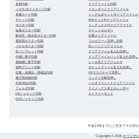
名刺印刷
クリアファイル印刷
ハガキ/ポストカード印刷
スタンダードクリアファイル
各種カード印刷
シングルポケット付クリアファイル
チケット印刷
Wポケット付クリアファイル
ポスター印刷
インデックス付クリアファイル
短冊ポスター印刷
チケットホルダー
耐光性・耐水性ポスター印刷
抗菌クリアファイル
選挙用ポスター印刷
フルカラー＋箔押し印刷
パネルポスター印刷
白シートクリアファイル
折パンフレット印刷
クリアファイル名入れ箔押し
中綴じ冊子印刷
クリアファイルバッグ名入れ箔押し
無線綴じ冊子印刷
レール式クリアフォルダ
資料プリント印刷
ポケットファイル名入れ箔押し
広報・会報誌・情報誌印刷
PPマスクケース箔押し
冊子用表紙印刷
リングメモ帳箔押し
封筒(刷込)印刷
バイオマスシートクリアファイル
フォルダ印刷
ライメックス卓上カレンダー
CDジャケット印刷
カトラリーセット
DVDジャケット印刷
午前11時までにご注文でその日
Copyright © 2026
オリジナ