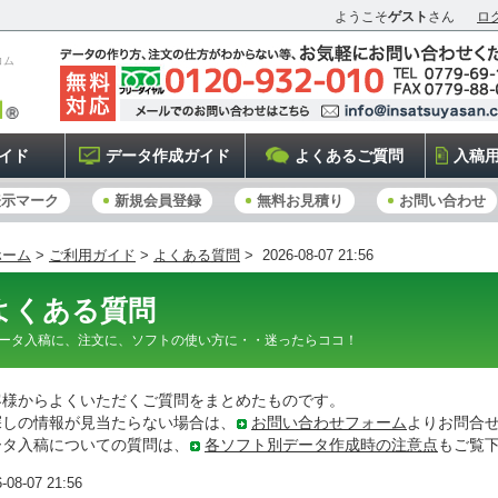
ようこそ
ゲスト
さん
ロ
コム
イド
データ作成ガイド
よくあるご質問
入稿
表示マーク
新規会員登録
無料お見積り
お問い合わせ
ホーム
>
ご利用ガイド
>
よくある質問
> 2026-08-07 21:56
よくある質問
ータ入稿に、注文に、ソフトの使い方に・・迷ったらココ！
客様からよくいただくご質問をまとめたものです。
探しの情報が見当たらない場合は、
お問い合わせフォーム
よりお問合
ータ入稿についての質問は、
各ソフト別データ作成時の注意点
もご覧
-08-07 21:56