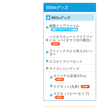
SDGsグッズ
SDGsグッズ
紙製クリアファイル
バイオマスシートクリアファ
イル（バイオマス10％配合）
ライメックスエコ卓上カレン
ダー
エコカトラリーセット
ライスレジングッズ
オリジナル定規(15㎝)
マグネット(丸形)
マグネット(バータイプ)