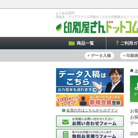
よくある質問
型抜き、クリアファイル印刷のことなら印刷屋さんドット
商品一覧
ご利用ガ
データ入稿
印刷
デ
会員の方はこちらからログイン
お
お
デ
2026