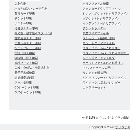
名刺印刷
クリアファイル印刷
ハガキ/ポストカード印刷
スタンダードクリアファイル
各種カード印刷
シングルポケット付クリアファイル
チケット印刷
Wポケット付クリアファイル
ポスター印刷
インデックス付クリアファイル
短冊ポスター印刷
チケットホルダー
耐光性・耐水性ポスター印刷
抗菌クリアファイル
選挙用ポスター印刷
フルカラー＋箔押し印刷
パネルポスター印刷
白シートクリアファイル
折パンフレット印刷
クリアファイル名入れ箔押し
中綴じ冊子印刷
クリアファイルバッグ名入れ箔押し
無線綴じ冊子印刷
レール式クリアフォルダ
資料プリント印刷
ポケットファイル名入れ箔押し
広報・会報誌・情報誌印刷
PPマスクケース箔押し
冊子用表紙印刷
リングメモ帳箔押し
封筒(刷込)印刷
バイオマスシートクリアファイル
フォルダ印刷
ライメックス卓上カレンダー
CDジャケット印刷
カトラリーセット
DVDジャケット印刷
午前11時までにご注文でその日
Copyright © 2026
オリジナ