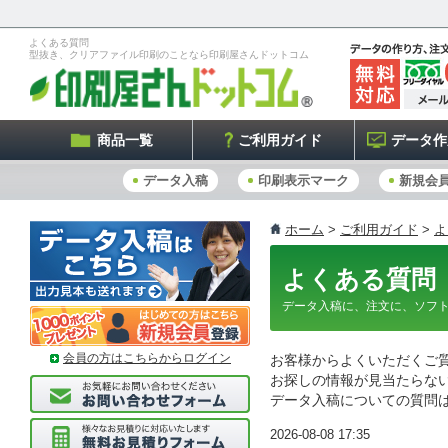
よくある質問
型抜き、クリアファイル印刷のことなら印刷屋さんドットコム
商品一覧
ご利用ガイド
データ作
データ入稿
印刷表示マーク
新規会
ホーム
>
ご利用ガイド
>
よ
よくある質問
データ入稿に、注文に、ソフ
会員の方はこちらからログイン
お客様からよくいただくご
お探しの情報が見当たらな
データ入稿についての質問
2026-08-08 17:35