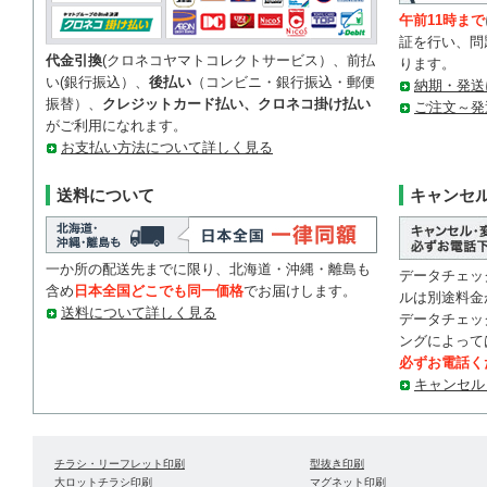
午前11時まで
証を行い、問
代金引換
(クロネコヤマトコレクトサービス）、前払
ります。
い(銀行振込）、
後払い
（コンビニ・銀行振込・郵便
納期・発送
振替）、
クレジットカード払い、クロネコ掛け払い
ご注文～発
がご利用になれます。
お支払い方法について詳しく見る
送料について
キャンセ
一か所の配送先までに限り、北海道・沖縄・離島も
データチェッ
含め
日本全国どこでも同一価格
でお届けします。
ルは別途料金
送料について詳しく見る
データチェッ
ングによって
必ずお電話く
キャンセル
チラシ・リーフレット印刷
型抜き印刷
大ロットチラシ印刷
マグネット印刷